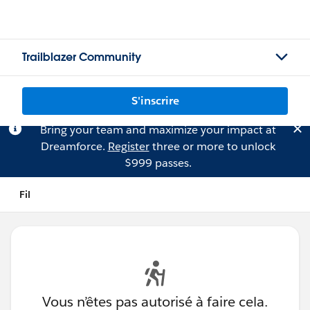
Trailblazer Community
S'inscrire
Bring your team and maximize your impact at
Dreamforce.
Register
three or more to unlock
$999 passes.
Fil
Vous n’êtes pas autorisé à faire cela.