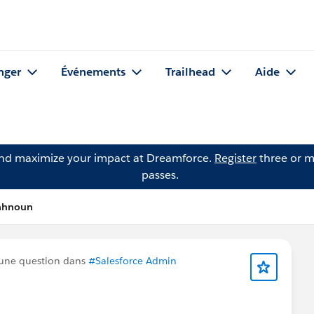
nger
Événements
Trailhead
Aide
and maximize your impact at Dreamforce.
Register
three or m
passes.
Sahnoun
une question dans
#Salesforce Admin