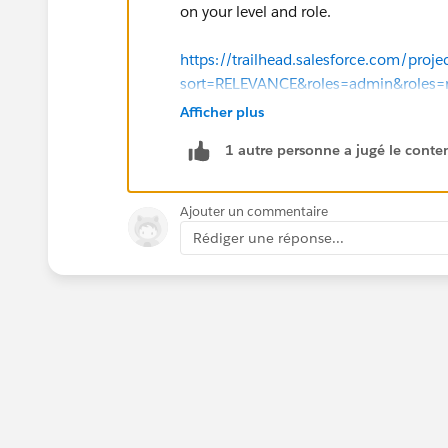
on your level and role.
https://trailhead.salesforce.com/proje
sort=RELEVANCE&roles=admin&roles=r
_2024
Afficher plus
1 autre personne a jugé le conten
Ajouter un commentaire
Rédiger une réponse...