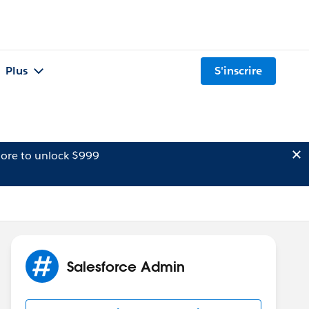
Plus
S'inscrire
ore to unlock $999
Salesforce Admin