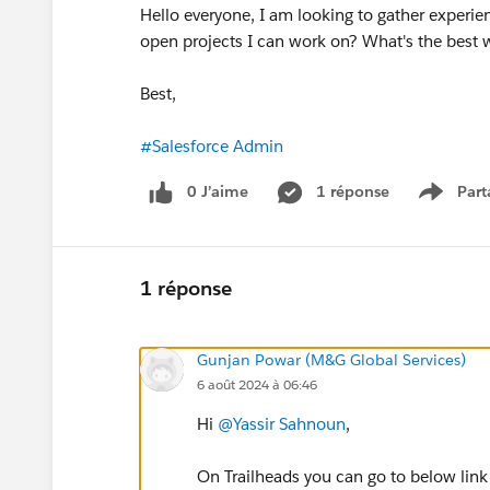
Hello everyone, I am looking to gather experi
open projects I can work on? What's the best
Best,
#Salesforce Admin
0 J’aime
1 réponse
Part
Show m
1 réponse
Gunjan Powar (M&G Global Services)
6 août 2024 à 06:46
Hi
@Yassir Sahnoun
,
On Trailheads you can go to below link