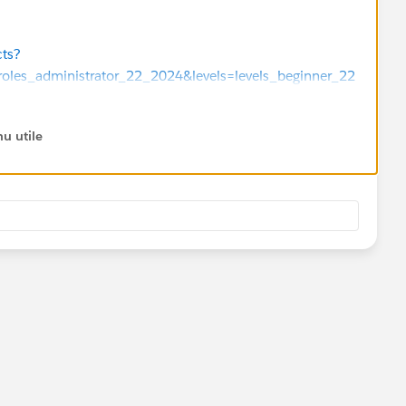
cts?
oles_administrator_22_2024&levels=levels_beginner_22
u utile