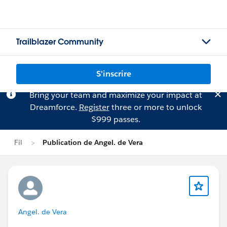
Trailblazer Community
S'inscrire
Bring your team and maximize your impact at
Dreamforce.
Register
three or more to unlock
$999 passes.
Fil
Publication de Angel. de Vera
Angel. de Vera