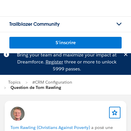
Trailblazer Community
S'inscrire
Bring your team and maximize your impact at
Dreamforce.
Register
three or more to unlock
$999 passes.
Topics
#CRM Configuration
Question de Tom Rawling
Tom Rawling (Christians Against Poverty)
a posé une