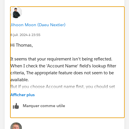
Jihoon Moon (Daeu Nextier)
8 juil. 2024 à 23:55
Hi Thomas,
It seems that your requirement isn't being reflected.
When I check the 'Account Name' field's lookup filter
criteria, The appropriate feature does not seem to be
available.
But if you choose Account name first, you chould set
up the 'Contact Name''s filter criteria, can choose only
Afficher plus
contacts that linked to Account.
Marquer comme utile
I think Setting up the Validation rule is another option
that meets your requirement.