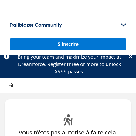
Trailblazer Community
S'inscrire
Bring your team and maximize your impact at
Dreamforce.
Register
three or more to unlock
$999 passes.
Fil
Vous n’êtes pas autorisé à faire cela.