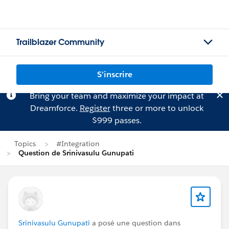
Trailblazer Community
S'inscrire
Bring your team and maximize your impact at
Dreamforce.
Register
three or more to unlock
$999 passes.
Topics
#Integration
Question de Srinivasulu Gunupati
Srinivasulu Gunupati
a posé une question dans