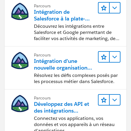
Parcours
Intégration de
Salesforce à la plate-
forme Google
Découvrez les intégrations entre
Salesforce et Google permettant de
faciliter vos activités de marketing, de
vente et d’analyse, ainsi que de
renforcer votre productivité.
Parcours
Intégration d’une
nouvelle organisation
commerciale
Résolvez les défis complexes posés par
les processus métier dans Salesforce.
Parcours
Développez des API et
des intégrations
formidables avec
Connectez vos applications, vos
MuleSoft
données et vos appareils à un réseau
d’applications.