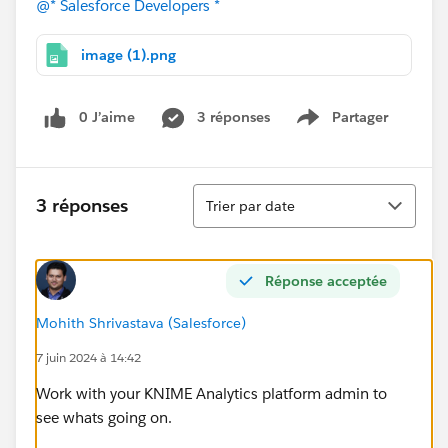
@* Salesforce Developers *
image (1).png
0 J’aime
3 réponses
Partager
Show menu
Tri
3 réponses
Trier par date
Réponse acceptée
Mohith Shrivastava (Salesforce)
7 juin 2024 à 14:42
Work with your KNIME Analytics platform admin to
see whats going on.