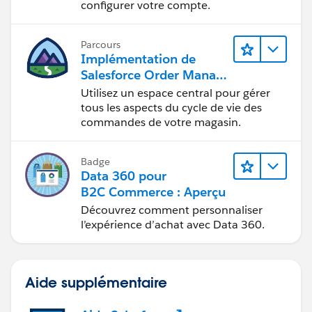
configurer votre compte.
Parcours
Implémentation de
Salesforce Order Manag
ement avec un magasin
Utilisez un espace central pour gérer
B2B Commerce,
tous les aspects du cycle de vie des
B2C Commerce ou
commandes de votre magasin.
B2B2C Commerce
Badge
Data 360 pour
B2C Commerce : Aperçu
Découvrez comment personnaliser
l’expérience d’achat avec Data 360.
Aide supplémentaire