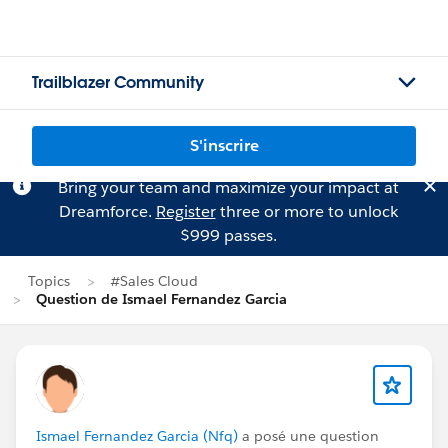
Trailblazer Community
S'inscrire
Bring your team and maximize your impact at
Dreamforce.
Register
three or more to unlock
$999 passes.
Topics
#Sales Cloud
Question de Ismael Fernandez Garcia
Ismael Fernandez Garcia (Nfq)
a posé une question