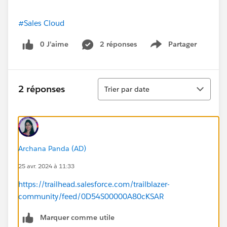
#Sales Cloud
0 J’aime
2 réponses
Partager
Show menu
Tri
2 réponses
Trier par date
Archana Panda (AD)
25 avr. 2024 à 11:33
https://trailhead.salesforce.com/trailblazer-
community/feed/0D54S00000A80cKSAR
Marquer comme utile