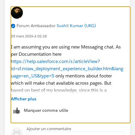
Forum Ambassador
Sushil Kumar (UKG)
29 mars 2024 à 02:18
I am assuming you are using new Messaging chat. As
per Documentation here
https://help.salesforce.com/s/articleView?
id=sf.miaw_deployment_experience_builder.htm&lang
uage=en_US&type=5
only mentions about footer
which will make chat available across pages. But
based on best of my knowledge, since this is a
component, you should be able to drag it into home
Afficher plus
page or other pages as needed without adding to
Marquer comme utile
footer. But if you drag into multiple pages, you will
need configure as well in all those pages. I would say
try it and see how it goes. Hopefully it will persist the
Ajouter un commentaire
chat as you move across pages.