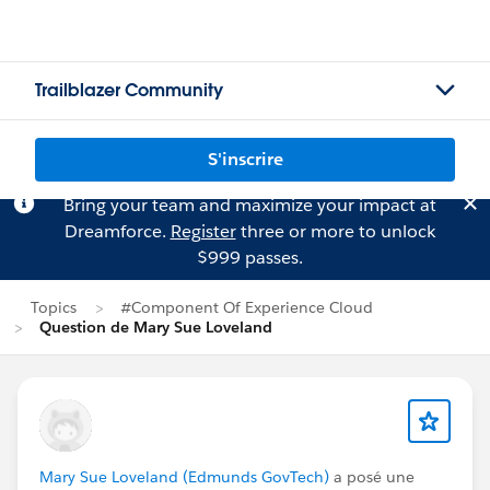
Trailblazer Community
S'inscrire
Bring your team and maximize your impact at
Dreamforce.
Register
three or more to unlock
$999 passes.
Topics
#Component Of Experience Cloud
Question de Mary Sue Loveland
Mary Sue Loveland (Edmunds GovTech)
a posé une