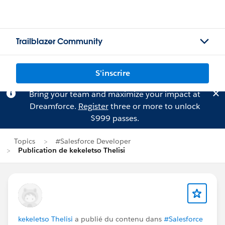
Trailblazer Community
S'inscrire
Bring your team and maximize your impact at
Dreamforce.
Register
three or more to unlock
$999 passes.
Topics
#Salesforce Developer
Publication de kekeletso Thelisi
kekeletso Thelisi
a publié du contenu dans
#Salesforce