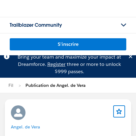
Trailblazer Community
S'inscrire
Bring your team and maximize your impact at
Dreamforce.
Register
three or more to unlock
$999 passes.
Fil
Publication de Angel. de Vera
Angel. de Vera