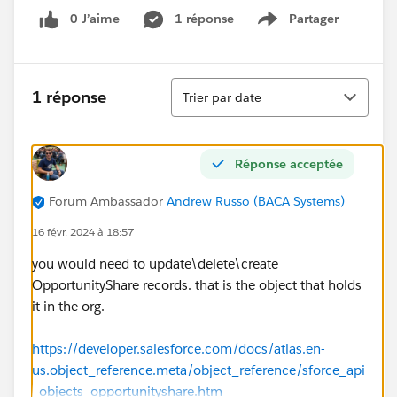
0 J’aime
1 réponse
Partager
Show menu
Tri
1 réponse
Trier par date
Réponse acceptée
Forum Ambassador
Andrew Russo (BACA Systems)
16 févr. 2024 à 18:57
you would need to update\delete\create
OpportunityShare records. that is the object that holds
it in the org.
https://developer.salesforce.com/docs/atlas.en-
us.object_reference.meta/object_reference/sforce_api
_objects_opportunityshare.htm