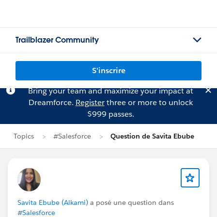
Trailblazer Community
S'inscrire
Bring your team and maximize your impact at
Dreamforce.
Register
three or more to unlock
$999 passes.
Topics
#Salesforce
Question de Savita Ebube
Savita Ebube (Alkami)
a posé une question dans
#Salesforce