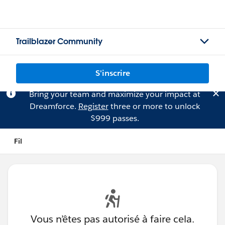
Trailblazer Community
S'inscrire
Bring your team and maximize your impact at
Dreamforce.
Register
three or more to unlock
$999 passes.
Fil
Vous n’êtes pas autorisé à faire cela.