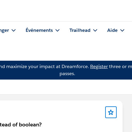
nger
Événements
Trailhead
Aide
and maximize your impact at Dreamforce.
Register
three or m
passes.
tead of boolean?