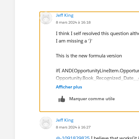
Jeff King
8 mars 2024 à 16:18
I think I self resolved this question al
I am missing a ')'
This is the new formula version
if( AND(OpportunityLineItem.Opportun
Opportunity.Book_Recognized_Date__c
(OpportunityLineItem.Annual_Booki
Afficher plus
if(isblank(OpportunityLineItem.Parti
Marquer comme utile
l_Growth_Amt__c.CONVERT)),0))
Jeff King
8 mars 2024 à 16:27
@-1091829825
I believe that works(it i