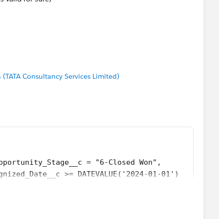
(TATA Consultancy Services Limited)
pportunity_Stage__c = "6-Closed Won",
gnized_Date__c >= DATEVALUE('2024-01-01')
l_Bookings_Amount_R_W__c - 