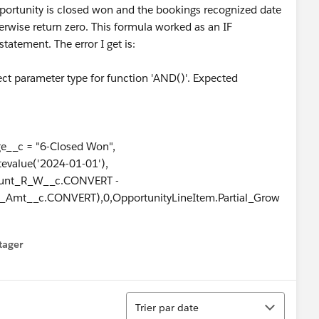
 opportunity is closed won and the bookings recognized date
erwise return zero. This formula worked as an IF
tatement. The error I get is:
ect parameter type for function 'AND()'. Expected
e__c = "6-Closed Won",
evalue('2024-01-01'),
ount_R_W__c.CONVERT -
th_Amt__c.CONVERT),0,OpportunityLineItem.Partial_Grow
tager
menu
Tri
Trier par date