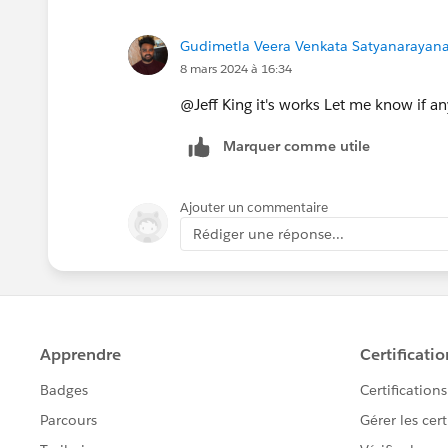
       ISBLANK(OpportunityLi
       0,
Gudimetla Veera Venkata Satyanarayana 
       OpportunityLineItem.P
8 mars 2024 à 16:34
   ),
   0
@Jeff King it's works Let me know if an
)
Marquer comme utile
Ajouter un commentaire
Rédiger une réponse...