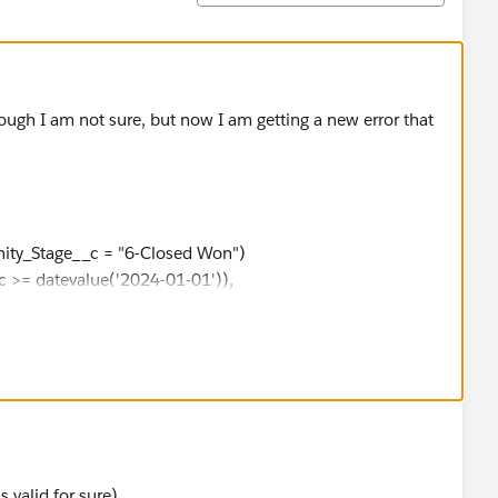
though I am not sure, but now I am getting a new error that
ity_Stage__c = "6-Closed Won")
 >= datevalue('2024-01-01')),
ngs_Amount_R_W__c.CONVERT -
al_Growth_Amt__c.CONVERT),0,OpportunityLineItem.Partia
s valid for sure)