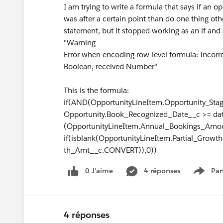
I am trying to write a formula that says if an
was after a certain point than do one thing oth
statement, but it stopped working as an if and s
"Warning
Error when encoding row-level formula: Incorr
Boolean, received Number"
This is the formula:
if(AND(OpportunityLineItem.Opportunity_Stag
Opportunity.Book_Recognized_Date__c >= dat
(OpportunityLineItem.Annual_Bookings_Am
if(isblank(OpportunityLineItem.Partial_Grow
th_Amt__c.CONVERT)),0))
0 J’aime
4 réponses
Par
Show 
4 réponses