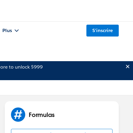
Plus
S'inscrire
ore to unlock $999
Formulas