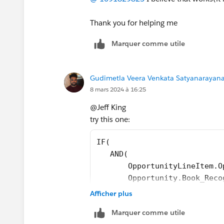
Thank you for helping me
Marquer comme utile
Gudimetla Veera Venkata Satyanarayana 
8 mars 2024 à 16:25
@Jeff King
try this one:
IF(
   AND(
       OpportunityLineItem.O
       Opportunity.Book_Reco
   ),
Afficher plus
   OpportunityLineItem.Annua
Marquer comme utile
   IF(