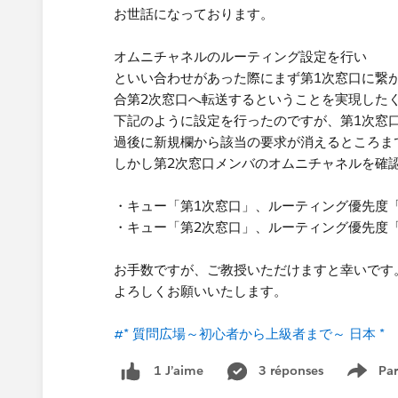
お世話になっております。
オムニチャネルのルーティング設定を行い
といい合わせがあった際にまず第1次窓口に繋
合第2次窓口へ転送するということを実現した
下記のように設定を行ったのですが、第1次窓
過後に新規欄から該当の要求が消えるところま
しかし第2次窓口メンバのオムニチャネルを確
・キュー「第1次窓口」、ルーティング優先度「
・キュー「第2次窓口」、ルーティング優先度「
お手数ですが、ご教授いただけますと幸いです
よろしくお願いいたします。
#* 質問広場～初心者から上級者まで～ 日本 *
3 réponses
Par
1 J’aime
Show 