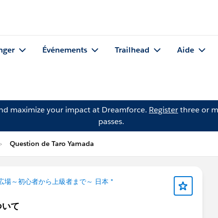
nger
Événements
Trailhead
Aide
and maximize your impact at Dreamforce.
Register
three or m
passes.
Question de Taro Yamada
問広場～初心者から上級者まで～ 日本 *
ついて