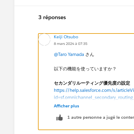
3 réponses
Keiji Otsubo
8 mars 2024 à 07:35
@Taro Yamada
さん
以下の機能を使っていますか？
セカンダリルーティング優先度の設定
https://help.salesforce.com/s/articleV
id=sf.omnichannel_secondary_routing_
Afficher plus
1 autre personne a jugé le conten