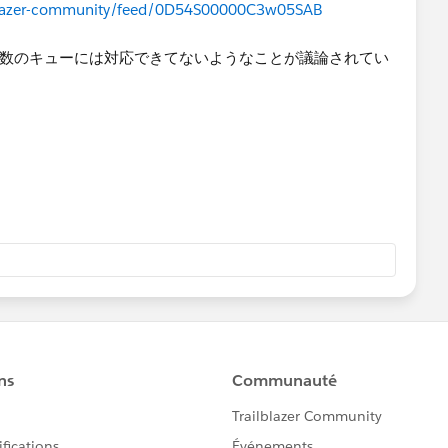
ailblazer-community/feed/0D54S00000C3w05SAB
と複数のキューには対応できてないようなことが議論されてい
ilblazer-community/feed/0D54S00000A8j9lSAB
ailblazer-community/feed/0D54S00000A7fh6SAB