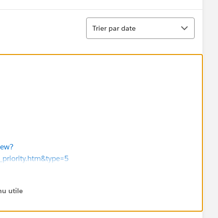
Tri
Trier par date
iew?
priority.htm&type=5
u utile