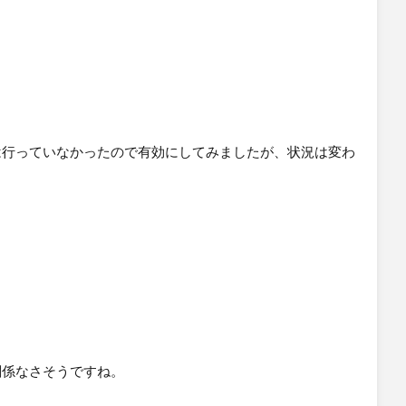
は行っていなかったので有効にしてみましたが、状況は変わ
したらご教授いただけますと幸いです。
関係なさそうですね。