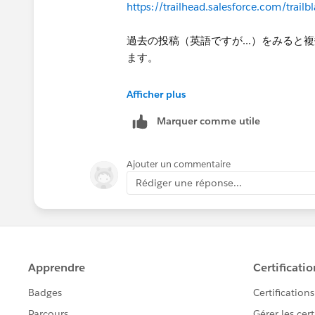
https://trailhead.salesforce.com/tr
過去の投稿（英語ですが...）をみる
ます。
https://trailhead.salesforce.com/tra
Afficher plus
Marquer comme utile
https://trailhead.salesforce.com/tr
Ajouter un commentaire
Rédiger une réponse...