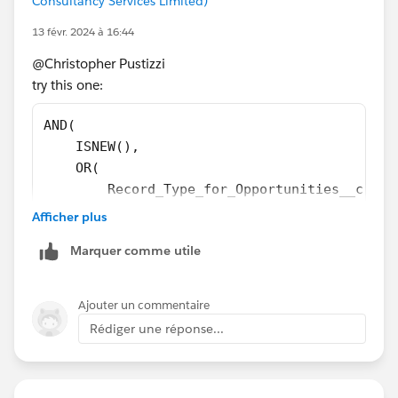
Consultancy Services Limited)
13 févr. 2024 à 16:44
@Christopher Pustizzi
try this one:
AND(
    ISNEW(),
    OR(
        Record_Type_for_Opportunities__c = '
        ISBLANK(TEXT(Account.MB_NA_Sales_Gro
Afficher plus
        ISBLANK(TEXT(Account.Manufacturer_PR
Marquer comme utile
        ISBLANK(TEXT(Account.Segment_Verifie
    ),
    $Profile.Name != 'System Administrator' 
Ajouter un commentaire
)
Rédiger une réponse...