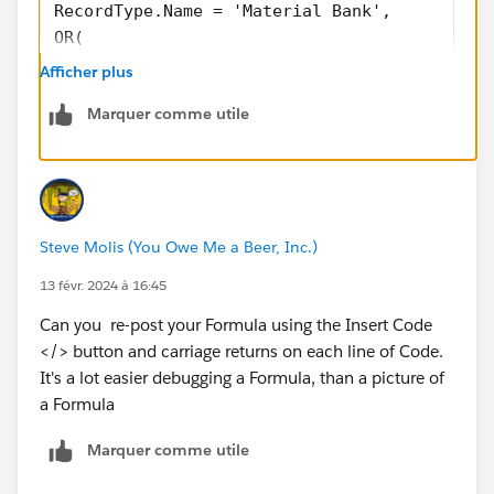
RecordType.Name = 'Material Bank', 
OR(
ISBLANK(TEXT(Account.MB_NA_Sales_Grouping__c
Afficher plus
ISBLANK(TEXT(Account.Manufacturer_PRIMARY_Ma
Marquer comme utile
ISBLANK(TEXT(Account.Segment_Verified_By__c)
)
)
Steve Molis (You Owe Me a Beer, Inc.)
13 févr. 2024 à 16:45
Can you re-post your Formula using the Insert Code
</> button and carriage returns on each line of Code.
It's a lot easier debugging a Formula, than a picture of
a Formula
Marquer comme utile