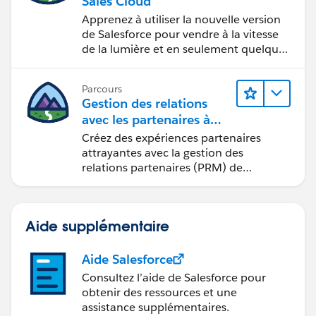
Sales Cloud
Apprenez à utiliser la nouvelle version
de Salesforce pour vendre à la vitesse
de la lumière et en seulement quelques
clics.
Parcours
Gestion des relations
avec les partenaires à
l’aide de
Créez des expériences partenaires
Sales Cloud PRM
attrayantes avec la gestion des
relations partenaires (PRM) de
Sales Cloud.
Aide supplémentaire
Aide Salesforce
Consultez l’aide de Salesforce pour
obtenir des ressources et une
assistance supplémentaires.