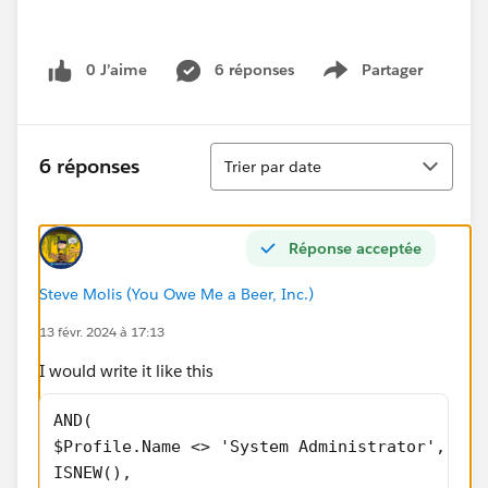
0 J’aime
6 réponses
Partager
Show menu
Tri
6 réponses
Trier par date
Réponse acceptée
Steve Molis (You Owe Me a Beer, Inc.)
13 févr. 2024 à 17:13
I would write it like this
AND(
$Profile.Name <> 'System Administrator',
ISNEW(),