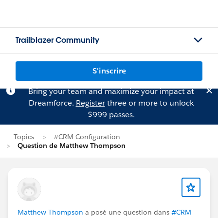
Trailblazer Community
S'inscrire
Bring your team and maximize your impact at
Dreamforce.
Register
three or more to unlock
$999 passes.
Topics
#CRM Configuration
Question de Matthew Thompson
Matthew Thompson
a posé une question dans
#CRM