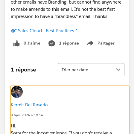
other emails have Branding, but cannot find anywhere
to make amends to this email. It's not the best first
impression to have a "brandless" email. Thanks.
@* Sales Cloud - Best Practices *
0 J’aime
1 réponse
Partager
Show menu
Tri
1 réponse
Trier par date
Kermit Del Rosario
9 févr. 2024 à 10:14
Hi,
Sorry for the inconvenience. If you don't receive a