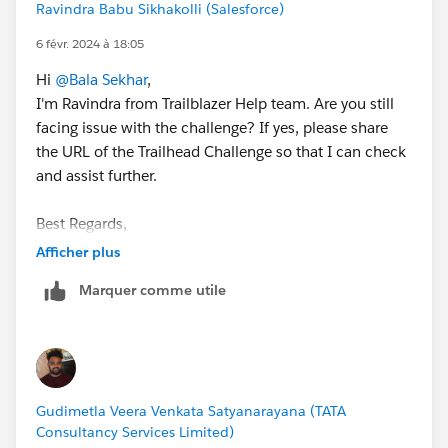
Ravindra Babu Sikhakolli (Salesforce)
6 févr. 2024 à 18:05
Hi
@Bala Sekhar
,
I'm Ravindra from Trailblazer Help team. Are you still
facing issue with the challenge? If yes, please share
the URL of the Trailhead Challenge so that I can check
and assist further.
Best Regards,
Ravindra
Afficher plus
Trailblazer Help
Marquer comme utile
Gudimetla Veera Venkata Satyanarayana (TATA
Consultancy Services Limited)