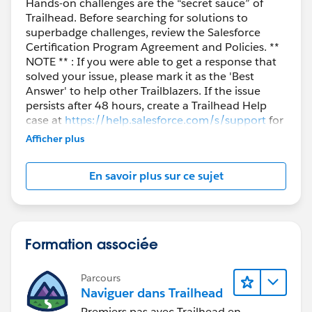
Hands-on challenges are the “secret sauce” of
Trailhead. Before searching for solutions to
superbadge challenges, review the Salesforce
Certification Program Agreement and Policies. **
NOTE ** : If you were able to get a response that
solved your issue, please mark it as the 'Best
Answer' to help other Trailblazers. If the issue
persists after 48 hours, create a Trailhead Help
case at
https://help.salesforce.com/s/support
for
further assistance.
Afficher plus
En savoir plus sur ce sujet
Formation associée
Parcours
Naviguer dans Trailhead
Premiers pas avec Trailhead en