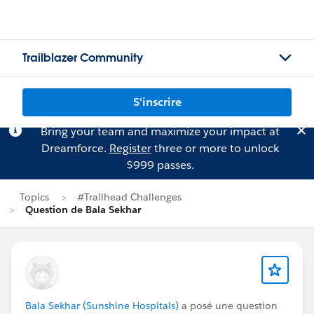
Trailblazer Community
S'inscrire
Bring your team and maximize your impact at
Dreamforce.
Register
three or more to unlock
$999 passes.
Topics
#Trailhead Challenges
Question de Bala Sekhar
Bala Sekhar (Sunshine Hospitals)
a posé une question