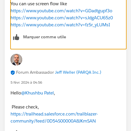
You can use screen flow like
https://www.youtube.com/watch?v=GDadtgupf3o
https://www.youtube.com/watch?v=sJdgACU65z0
https://www.youtube.com/watch?v=fz5r_yLUMsI
Marquer comme utile
Forum Ambassador
Jeff Weller (PARQA Inc.)
5 févr. 2024 à 04:56
Hello
@Khushbu Patel
,
Please check,
https://trailhead.salesforce.com/trailblazer-
community/feed/0D54S00000A8JKmSAN