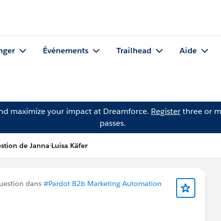
nger
Événements
Trailhead
Aide
and maximize your impact at Dreamforce.
Register
three or m
passes.
stion de Janna-Luisa Käfer
uestion dans
#Pardot B2b Marketing Automation