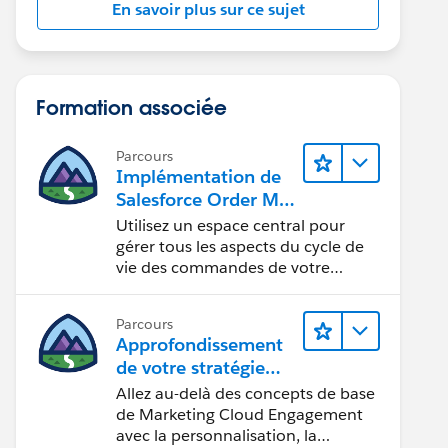
En savoir plus sur ce sujet
Formation associée
Parcours
Implémentation de
Salesforce Order Ma
nagement avec un
Utilisez un espace central pour
magasin
gérer tous les aspects du cycle de
B2B Commerce,
vie des commandes de votre
magasin.
B2C Commerce ou
B2B2C Commerce
Parcours
Approfondissement
de votre stratégie
marketing
Allez au-delà des concepts de base
de Marketing Cloud Engagement
avec la personnalisation, la