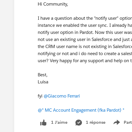
Hi Community,
I have a question about the "notify user" opti
instance we enabled the user sync. I already ha
notify user option in Pardot. Now this user was
not use an existing user in Salesforce and just 
the CRM user name is not existing in Salesforce,
notifying or not and i do need to create a sales
user? Very happy for any support and help on t
Best,
Luisa
fyi
@Giacomo Ferrari
@* MC Account Engagement (fka Pardot) *
1 réponse
Part
1 J’aime
Show 