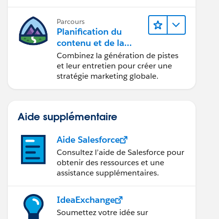
conception d’e-mails et la création
de rapports.
Parcours
Planification du
contenu et de la
stratégie marketing
Combinez la génération de pistes
avec
et leur entretien pour créer une
Marketing Cloud
stratégie marketing globale.
Account Engagemen
t
Aide supplémentaire
Aide Salesforce
Consultez l’aide de Salesforce pour
obtenir des ressources et une
assistance supplémentaires.
IdeaExchange
Soumettez votre idée sur