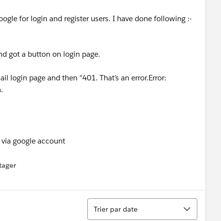
gle for login and register users. I have done following :-
d got a button on login page.
il login page and then "401. That’s an error.Error:
n.
tager
menu
Tri
Trier par date