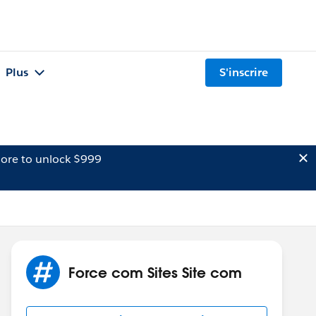
Plus
S'inscrire
ore to unlock $999
Force com Sites Site com