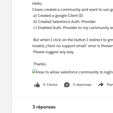
Hello,
I have created a community and want to use goo
a) Created a google Cilent ID
b) Created Salesforce Auth. Provider
c) Enabled Auth. Provider to my community an
But when I click on the button I redirect to gma
invalid_client no support email" error is throw
Please suggest any way.
Thanks.
0 J’aime
3 réponses
Par
Show 
3 réponses