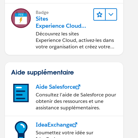
aux personnes en situation de
handicap.
Badge
Sites
Experience Cloud
dans
Découvrez les sites
Agentforce Financial
Experience Cloud, activez-les dans
Services
votre organisation et créez votre
premier site.
Aide supplémentaire
Aide Salesforce
Consultez l’aide de Salesforce pour
obtenir des ressources et une
assistance supplémentaires.
IdeaExchange
Soumettez votre idée sur