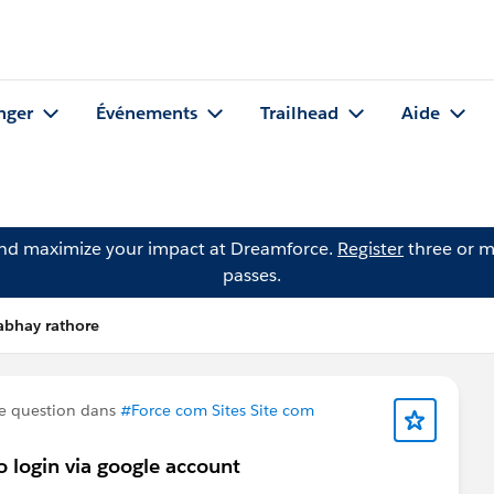
nger
Événements
Trailhead
Aide
and maximize your impact at Dreamforce.
Register
three or m
passes.
abhay rathore
e question dans
#Force com Sites Site com
 login via google account