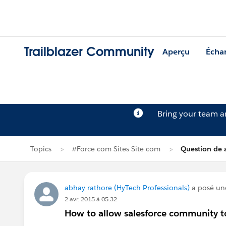
Trailblazer Community
Aperçu
Écha
Bring your team 
Topics
#Force com Sites Site com
Question de 
abhay rathore (HyTech Professionals)
a posé un
2 avr. 2015 à 05:32
How to allow salesforce community to