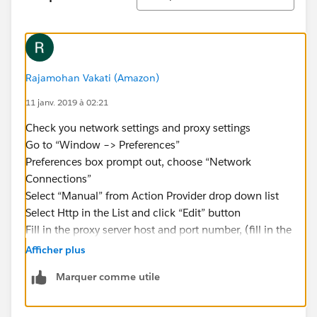
Rajamohan Vakati (Amazon)
11 janv. 2019 à 02:21
Check you network settings and proxy settings
Go to “Window –> Preferences”
Preferences box prompt out, choose “Network
Connections”
Select “Manual” from Action Provider drop down list
Select Http in the List and click “Edit” button
Fill in the proxy server host and port number, (fill in the
username and password if any)
Afficher plus
Ok, Done.
Marquer comme utile