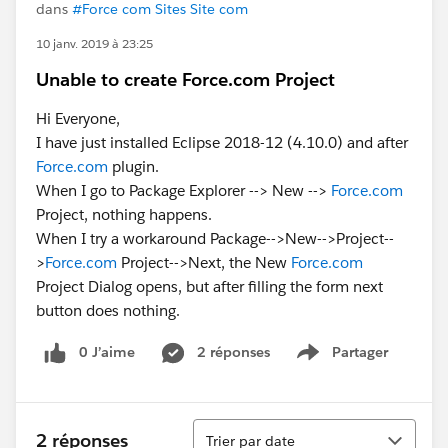
dans
#Force com Sites Site com
10 janv. 2019 à 23:25
Unable to create Force.com Project
Hi Everyone,
I have just installed Eclipse 2018-12 (4.10.0) and after
Force.com
plugin.
When I go to Package Explorer --> New -->
Force.com
Project, nothing happens.
When I try a workaround Package-->New-->Project--
>
Force.com
Project-->Next, the New
Force.com
Project Dialog opens, but after filling the form next
button does nothing.
0 J’aime
2 réponses
Partager
Show menu
Tri
2 réponses
Trier par date