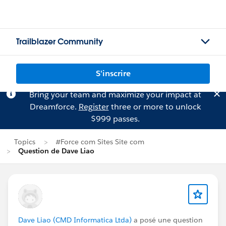
Trailblazer Community
S'inscrire
Bring your team and maximize your impact at
Dreamforce.
Register
three or more to unlock
$999 passes.
Topics
#Force com Sites Site com
Question de Dave Liao
Dave Liao (CMD Informatica Ltda)
a posé une question