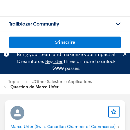
Trailblazer Community
S'inscrire
Bring your team and maximize your impact at
Dreamforce.
Register
three or more to unlock
$999 passes.
Topics
#Other Salesforce Applications
Question de Marco Urfer
Marco Urfer (Swiss Canadian Chamber of Commcerce)
a