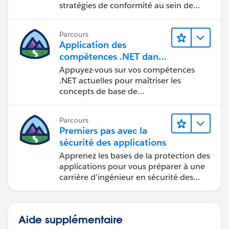
stratégies de conformité au sein de
votre organisation à l’aide de cet
ensemble puissant de services.
Parcours
Application des
compétences .NET dans
Salesforce
Appuyez-vous sur vos compétences
.NET actuelles pour maîtriser les
concepts de base de
Salesforce Platform.
Parcours
Premiers pas avec la
sécurité des applications
Apprenez les bases de la protection des
applications pour vous préparer à une
carrière d’ingénieur en sécurité des
applications.
Aide supplémentaire