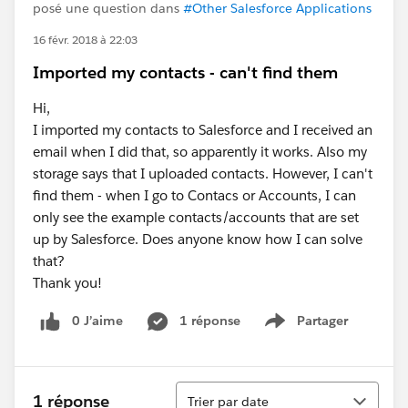
posé une question dans
#Other Salesforce Applications
16 févr. 2018 à 22:03
Imported my contacts - can't find them
Hi,
I imported my contacts to Salesforce and I received an
email when I did that, so apparently it works. Also my
storage says that I uploaded contacts. However, I can't
find them - when I go to Contacs or Accounts, I can
only see the example contacts/accounts that are set
up by Salesforce. Does anyone know how I can solve
that?
Thank you!
0 J’aime
1 réponse
Partager
Show menu
Tri
1 réponse
Trier par date