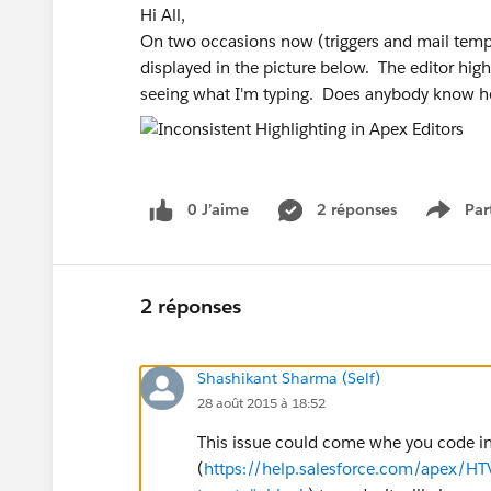
Hi All,
On two occasions now (triggers and mail templ
displayed in the picture below. The editor high
seeing what I'm typing. Does anybody know how 
0 J’aime
2 réponses
Par
Show 
2 réponses
Shashikant Sharma (Self)
28 août 2015 à 18:52
This issue could come whe you code in
(
https://help.salesforce.com/apex/