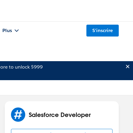
Plus
S'inscrire
ore to unlock $999
Salesforce Developer