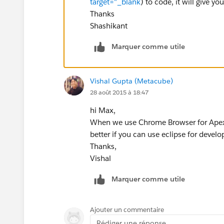
target="_blank
) to code, it will give you
Thanks
Shashikant
Marquer comme utile
Vishal Gupta (Metacube)
28 août 2015 à 18:47
hi Max,
When we use Chrome Browser for Apex 
better if you can use eclipse for devel
Thanks,
Vishal
Marquer comme utile
Ajouter un commentaire
Rédiger une réponse...