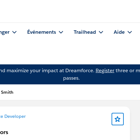
nger
Événements
Trailhead
Aide
and maximize your impact at Dreamforce.
Register
three or m
passes.
 Smith
ce Developer
tors