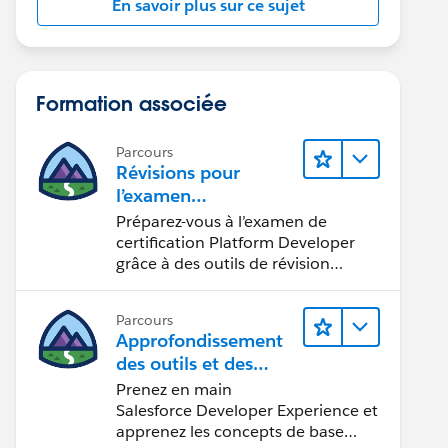
En savoir plus sur ce sujet
Formation associée
Parcours
Révisions pour
l’examen
Platform Developer
Préparez-vous à l’examen de
certification Platform Developer
grâce à des outils de révision
interactifs.
Parcours
Approfondissement
des outils et des
concepts de
Prenez en main
développement
Salesforce Developer Experience et
Salesforce
apprenez les concepts de base