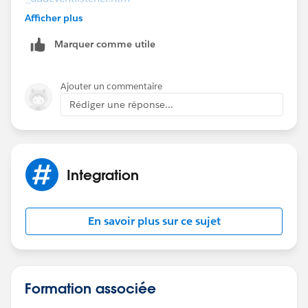
Other resource
Afficher plus
is
https://developer.salesforce.com/docs/atlas.en-
Marquer comme utile
us.api_console.meta/api_console/sforce_api_console
_methods_events.htm
and the library we are using is https://[our
Ajouter un commentaire
domain].
visual.force.com/support/console/33.0/integ
Rédiger une réponse...
ration.js
Integration
En savoir plus sur ce sujet
Formation associée