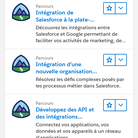
Parcours
Intégration de
Salesforce à la plate-
forme Google
Découvrez les intégrations entre
Salesforce et Google permettant de
faciliter vos activités de marketing, de
vente et d’analyse, ainsi que de
renforcer votre productivité.
Parcours
Intégration d’une
nouvelle organisation
commerciale
Résolvez les défis complexes posés par
les processus métier dans Salesforce.
Parcours
Développez des API et
des intégrations
formidables avec
Connectez vos applications, vos
MuleSoft
données et vos appareils à un réseau
d’applications.