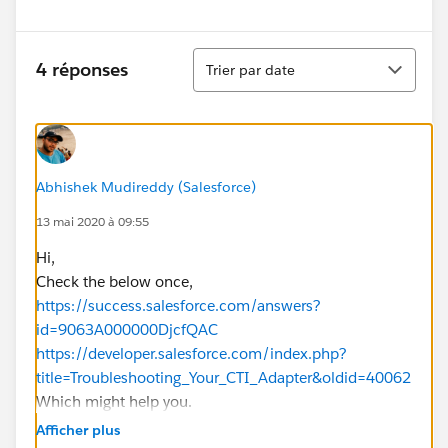
Tri
4 réponses
Trier par date
Abhishek Mudireddy (Salesforce)
13 mai 2020 à 09:55
Hi,
Check the below once,
https://success.salesforce.com/answers?
id=9063A000000DjcfQAC
https://developer.salesforce.com/index.php?
title=Troubleshooting_Your_CTI_Adapter&oldid=40062
Which might help you.
Thanks!
Afficher plus