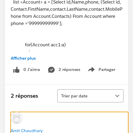
list <Account> a = [Select id,Name,phone, (Select id,
Contact.FirstName,contact.LastName,contact.MobileP
hone from Account.Contacts) From Account where
phone ='99999999999'];
for(Account acc1:a)
{
Afficher plus
for(schema.Contact cn:acc1.Contacts)
0 J’aime
2 réponses
Partager
Show menu
{
// lst.add(cn);
Tri
// }
2 réponses
Trier par date
// if(cn.MobilePhone!=null &&
cn.MobilePhone==null)
// {
cn.MobilePhone ='99999999999';
Amit Chaudhary