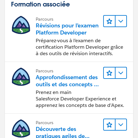
Let us know if this will help you
Formation associée
Parcours
Révisions pour l’examen
Platform Developer
Préparez-vous à l’examen de
certification Platform Developer grâce
à des outils de révision interactifs.
Parcours
Approfondissement des
outils et des concepts de
développement
Prenez en main
Salesforce
Salesforce Developer Experience et
apprenez les concepts de base d’Apex.
Parcours
Découverte des
pratiques agiles de