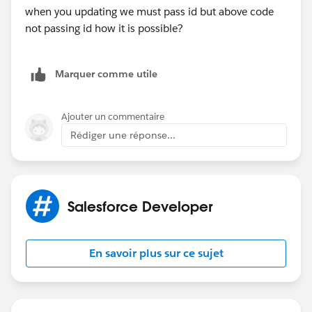
when you updating we must pass id but above code
			list<contact> lst 
not passing id how it is possible?
			list <Account> a 
            for(Account acc1:a)
            {
Marquer comme utile
				for(schem
				{
				   cn.Mob
Ajouter un commentaire
				   lst.add(
Rédiger une réponse...
				}           
			}
			if(lst.size() > 0)
			{
Salesforce Developer
				update lst;
			}
        }
En savoir plus sur ce sujet
    }
}