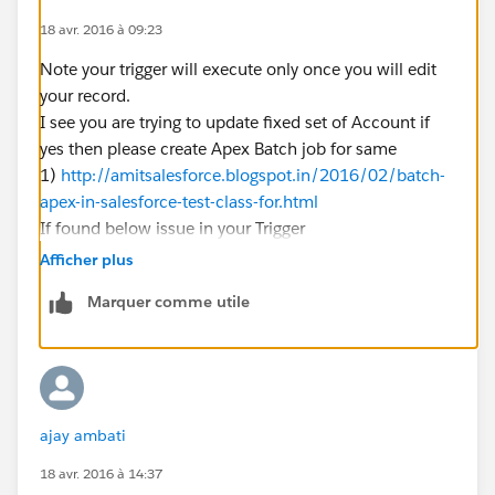
update cn;
18 avr. 2016 à 09:23
Note your trigger will execute only once you will edit
}
your record.
I see you are trying to update fixed set of Account if
}
yes then please create Apex Batch job for same
}
1)
http://amitsalesforce.blogspot.in/2016/02/batch-
apex-in-salesforce-test-class-for.html
}
If found below issue in your Trigger
1) You are try to update fixed set of acoount record i
}
Afficher plus
will recomend you to try Batch job.
Marquer comme utile
2) DML inside For loop
trigger accountupdatetrigger on account (aft
{
    if(trigger.isafter)
ajay ambati
    {
        if(trigger.isupdate)
18 avr. 2016 à 14:37
        {