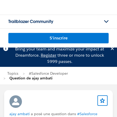
Trailblazer Community
S'inscrire
Bring your team and maximize your impact at
Dreamforce.
Register
three or more to unlock
$999 passes.
Topics
#Salesforce Developer
Question de ajay ambati
ajay ambati
a posé une question dans
#Salesforce