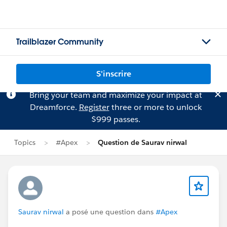
Trailblazer Community
S'inscrire
Bring your team and maximize your impact at
Dreamforce.
Register
three or more to unlock
$999 passes.
Topics
#Apex
Question de Saurav nirwal
Saurav nirwal
a posé une question dans
#Apex