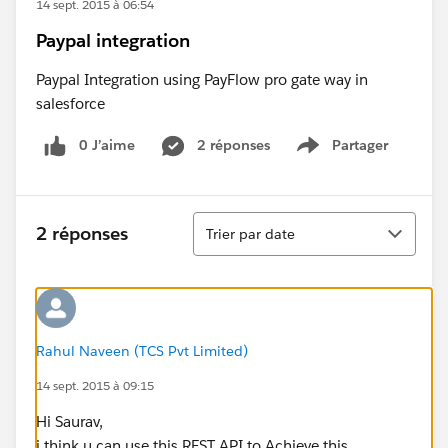
14 sept. 2015 à 06:54
Paypal integration
Paypal Integration using PayFlow pro gate way in
salesforce
0 J’aime
2 réponses
Partager
Show menu
Tri
2 réponses
Trier par date
Rahul Naveen (TCS Pvt Limited)
14 sept. 2015 à 09:15
Hi Saurav,
i think u can use this REST API to Achieve this,