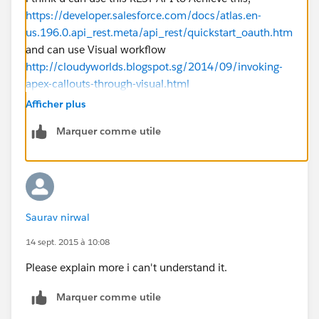
https://developer.salesforce.com/docs/atlas.en-
us.196.0.api_rest.meta/api_rest/quickstart_oauth.htm
and can use Visual workflow
http://cloudyworlds.blogspot.sg/2014/09/invoking-
apex-callouts-through-visual.html
Stealed it from here :)
Afficher plus
https://developer.salesforce.com/forums/?
Marquer comme utile
id=906F0000000ApwHIAS
Thanks
D Naveen Rahul.
Saurav nirwal
14 sept. 2015 à 10:08
Please explain more i can't understand it.
Marquer comme utile