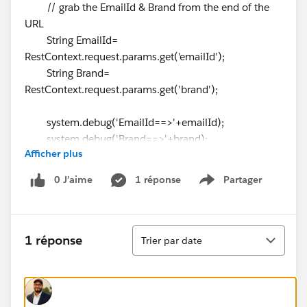
// grab the EmailId & Brand from the end of the
URL
String EmailId=
RestContext.request.params.get('emailId');
String Brand=
RestContext.request.params.get('brand');
system.debug('EmailId==>'+emailId);
system.debug('Brand==>'+brand);
Afficher plus
Account CustomerId= [SELECT PersonContactId
0 J’aime
1 réponse
Partager
Show menu
FROM Account WHERE CC_Brand__c = :Brand AND
PersonEmail = :EmailId LIMIT 1];
String PersonContactId =
Tri
CustomerId.PersonContactId;
1 réponse
Trier par date
system.debug('PersonContactId==>'+PersonContactId
);