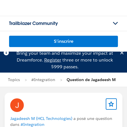
Trailblazer Community
S'inscrire
Bring your team and maximize your impact at
Dreamforce.
Register
three or more to unlock
$999 passes.
Topics
#Integration
Question de Jagadeesh M
Jagadeesh M (HCL Technologies)
a posé une question
dans
#Integration