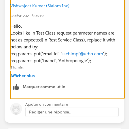
return PersonContactId;
Vishwajeet Kumar (Slalom Inc)
}
28 févr. 2021 à 06:19
}
Hello,
Test Class:
Looks like in Test Class request parameter names are
@IsTest
not as expected(in Rest Service Class), replace it with
private class PersonContactRestEndpointTest
below and try:
{
req.params.put('emailId', '
sschimpf@urbn.com
');
static testMethod void testGetMethod()
req.params.put('brand', 'Anthropologie');
{
Thanks
Account acc = new Account();
acc.Name
='Test';
Afficher plus
acc.AccountNumber ='12345';
Marquer comme utile
insert acc;
// Create Required data here
Ajouter un commentaire
Rédiger une réponse...
Test.startTest();
RestResponse res = new RestResponse();