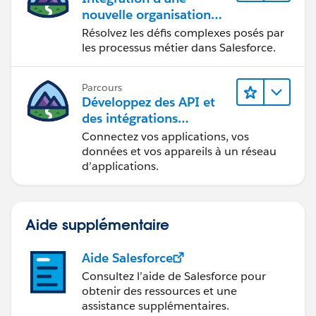
'/services/apexrest/GetContactId';
nouvelle organisation
RestContext.request = req;
commerciale
Résolvez les défis complexes posés par
RestContext.response = res;
les processus métier dans Salesforce.
string results =
PersonContactRestEndpoint.getPersonContactId();
Parcours
Test.stopTest();
Développez des API et
des intégrations
}
formidables avec
Connectez vos applications, vos
}
MuleSoft
données et vos appareils à un réseau
Could you some one help me on this? Thanks in
d’applications.
advance for the help..
Thanks..!!!
Aide supplémentaire
Aide Salesforce
Consultez l’aide de Salesforce pour
obtenir des ressources et une
assistance supplémentaires.