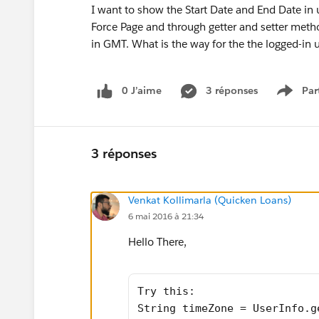
I want to show the Start Date and End Date in u
Force Page and through getter and setter meth
in GMT. What is the way for the the logged-in u
0 J’aime
3 réponses
Par
Show 
3 réponses
Venkat Kollimarla (Quicken Loans)
6 mai 2016 à 21:34
Hello There,
Try this:
String timeZone = UserInfo.g