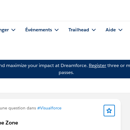
nger
Événements
Trailhead
Aide
and maximize your impact at Dreamforce.
Register
three or m
passes.
une question dans
#Visualforce
me Zone