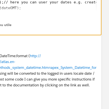
);// here you can user your dates e.g. createddate
(dateGMT);
1);
u utile
lps.
(DateTime.format (
http://​
atlas.en-
thods_system_datetime.htm⌗apex_System_Datetime_for
sing will be converted to the logged in users locale date /
post some code I can give you more specific instructions if
et to the documentation by clicking on the link as well.