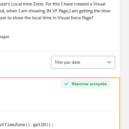
ser's Local time Zone. For this I have created a Visual
od, when I am showing IN VF Page,I am getting the time
ser to show the local time in Visual force Page?
tager
menu
Tri
Trier par date
Réponse acceptée
etTimeZone().getID();