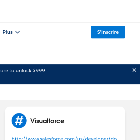
Plus
S'inscrire
ore to unlock $999
Visualforce
http://www.salesforce.com/us/developer/do