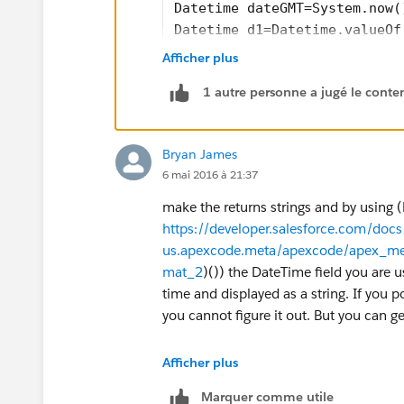
Datetime dateGMT=System.now(
Datetime d1=Datetime.valueOf
string s1=d1.format();
Afficher plus
System.debug('@@@@@@@@@@@'+s
1 autre personne a jugé le conten
Note: Please mark it as solved if that he
Bryan James
6 mai 2016 à 21:37
make the returns strings and by using 
https://developer.salesforce.com/docs/
us.apexcode.meta/apexcode/apex_me
mat_2
)()) the DateTime field you are u
time and displayed as a string. If you 
you cannot figure it out. But you can g
Afficher plus
Marquer comme utile