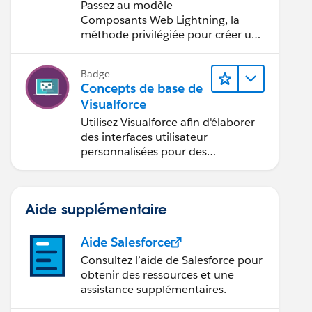
Visualforce vers le
Passez au modèle
modèle
Composants Web Lightning, la
Composants Web
méthode privilégiée pour créer une
interface utilisateur avec
Lightning
Salesforce.
Badge
Concepts de base de
Visualforce
Utilisez Visualforce afin d'élaborer
des interfaces utilisateur
personnalisées pour des
applications mobiles et Web.
Aide supplémentaire
Aide Salesforce
Consultez l’aide de Salesforce pour
obtenir des ressources et une
assistance supplémentaires.