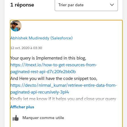
Tri
1 réponse
Trier par date
Abhishek Mudireddy (Salesforce)
12 oct. 2020 à 03:30
Your query is Implemented in this blog,
https://itnext.io/how-to-get-resources-from-
paginated-rest-api-d7c20fe2bb0b
And Here you will have the code snippet too,
https://dev.to/nirmal_kumar/retrieve-entire-data-from-
paginated-api-recursively-3pl4
Kindly let me know if it helps you and close your query
by marking it as solved so that it can help others in the
Afficher plus
future.
Marquer comme utile
Thanks.