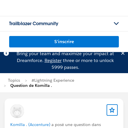
Trailblazer Community
S'inscrire
Bring your team and maximize your impact at
Dreamforce.
Register
three or more to unlock
$999 passes.
Topics
#Lightning Experience
Question de Komilla .
Komilla . (Accenture)
a posé une question dans