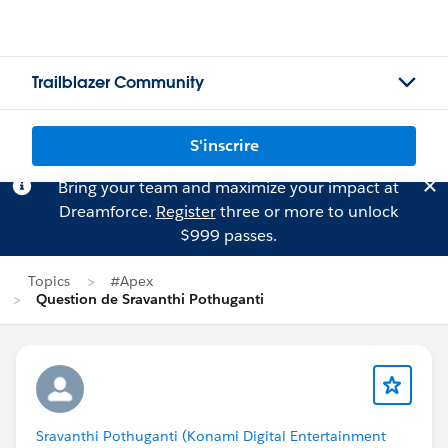
Trailblazer Community
S'inscrire
Bring your team and maximize your impact at
Dreamforce.
Register
three or more to unlock
$999 passes.
Topics
#Apex
Question de Sravanthi Pothuganti
Sravanthi Pothuganti (Konami Digital Entertainment