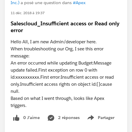
Inc.)
a posé une question dans
#Apex
11 déc. 2018 à 19:37
Salescloud_Insufficient access or Read only
error
Hello All, I am new Admin/developer here.
When troubleshooting our Org, I see this error
message:
An error occurred while updating Budget:Message
update failed.First exception on row 0 with
id:xxxxxxxxxx.First error:Insufficient access or read
only.Insufficient access rights on object id:[]cause
null.
Based on what I went through, looks like Apex
triggers.
0 J’aime
2 réponses
Partager
Show menu