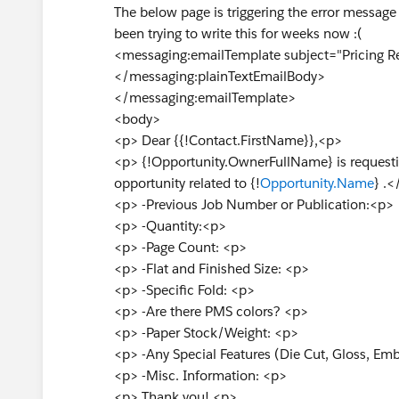
The below page is triggering the error message 
been trying to write this for weeks now :(
<messaging:emailTemplate subject="Pricing R
</messaging:plainTextEmailBody>
</messaging:emailTemplate>
<body>
<p> Dear {{!Contact.FirstName}},<p>
<p> {!Opportunity.OwnerFullName} is requestin
opportunity related to {!
Opportunity.Name
} .<
<p> -Previous Job Number or Publication:<p>
<p> -Quantity:<p>
<p> -Page Count: <p>
<p> -Flat and Finished Size: <p>
<p> -Specific Fold: <p>
<p> -Are there PMS colors? <p>
<p> -Paper Stock/Weight: <p>
<p> -Any Special Features (Die Cut, Gloss, Em
<p> -Misc. Information: <p>
<p> Thank you! <p>