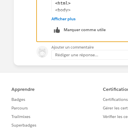
<html>
<body>
<p> Dear {{!recipient.FirstN
Afficher plus
<p> {!relatedTo.OwnerFullNam
Marquer comme utile
<p> -Previous Job Number or 
<p> -Quantity:<p>
<p> -Page Count: <p>
Ajouter un commentaire
<p> -Flat and Finished Size:
Rédiger une réponse...
<p> -Specific Fold: <p>
<p> -Are there PMS colors? <
<p> -Paper Stock/Weight: <p>
<p> -Any Special Features (D
<p> -Misc. Information: <p>
<p> Thank you! <p>
</body>
</html>
</messaging:htmlemailbody>
</messaging:emailTemplate>