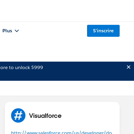
Plus
S'inscrire
ore to unlock $999
Visualforce
http://www.salesforce.com/us/developer/do