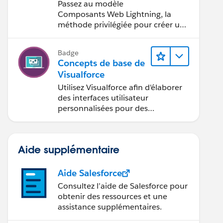
Visualforce vers le
Passez au modèle
modèle
Composants Web Lightning, la
Composants Web
méthode privilégiée pour créer une
interface utilisateur avec
Lightning
Salesforce.
Badge
Concepts de base de
Visualforce
Utilisez Visualforce afin d'élaborer
des interfaces utilisateur
personnalisées pour des
applications mobiles et Web.
Aide supplémentaire
Aide Salesforce
Consultez l’aide de Salesforce pour
obtenir des ressources et une
ntact"  relatedToType="Opportunity" >
assistance supplémentaires.