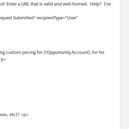
of: Enter a URL that is valid and well-formed. Help? I've
equest Submitted" recipientType="User"
g custom pricing for {!Opportunity.Account}, for his
/p>
boss, etc)? <p>