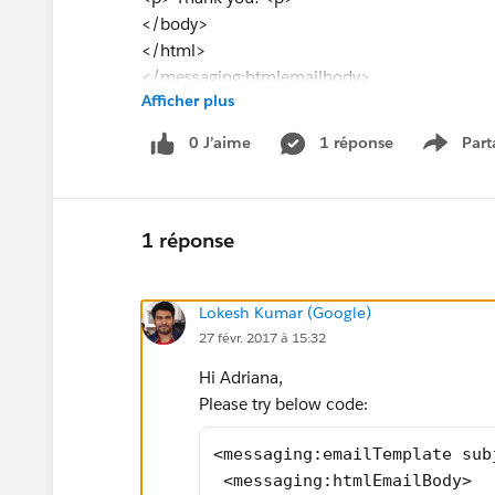
</body>
</html>
</messaging:htmlemailbody>
Afficher plus
</messaging:emailTemplate>
0 J’aime
1 réponse
Part
Show m
1 réponse
Lokesh Kumar (Google)
27 févr. 2017 à 15:32
Hi Adriana,
Please try below code:
<messaging:emailTemplate sub
 <messaging:htmlEmailBody>