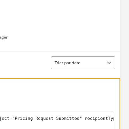
ager
enu
Tri
Trier par date
ject="Pricing Request Submitted" recipientType="Co