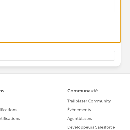
ame}},<p>
e} is requesting custom pricing for {!relatedTo.Ac
Publication:<p>
 <p>
p>
ie Cut, Gloss, Emboss, etc)? <p>