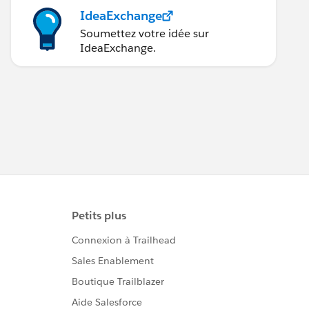
IdeaExchange
Soumettez votre idée sur
IdeaExchange.
count}, for his opportunity related to {!relatedT