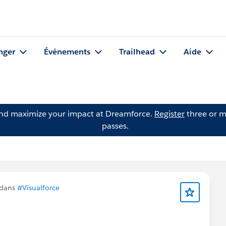
nger
Événements
Trailhead
Aide
and maximize your impact at Dreamforce.
Register
three or m
passes.
 dans
#Visualforce