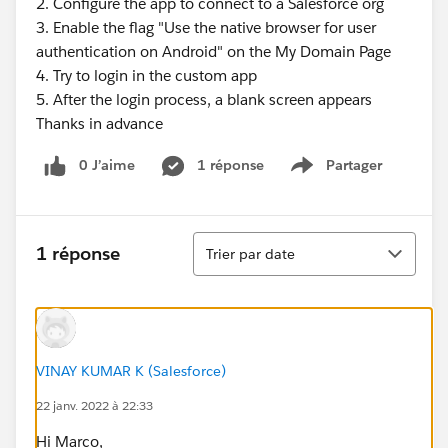
2. Configure the app to connect to a Salesforce org
3. Enable the flag "Use the native browser for user
authentication on Android" on the My Domain Page
4. Try to login in the custom app
5. After the login process, a blank screen appears
Thanks in advance
0 J’aime
1 réponse
Partager
Show menu
Tri
1 réponse
Trier par date
VINAY KUMAR K (Salesforce)
22 janv. 2022 à 22:33
Hi Marco,