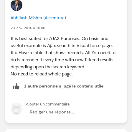
render-and-renderas
Thanks,
Abhilash Mishra (Accenture)
Rupal Kumar.
28 janv. 2016 à 10:00
http://www.mirketa.com
It is best suited for AJAX Purposes. On basic and
useful example is Ajax search in Visual force pages.
If u Have a table that shows records. All You need to
do is rerender it every time with new filtered results
depending upon the search keyword.
No need to reload whole page.
1 autre personne a jugé le contenu utile
Ajouter un commentaire
Rédiger une réponse...