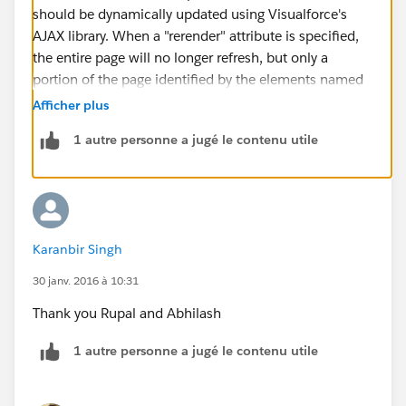
should be dynamically updated using Visualforce's
AJAX library. When a "rerender" attribute is specified,
the entire page will no longer refresh, but only a
portion of the page identified by the elements named
in the "rerender" attribute. This may be desirable, as
Afficher plus
the entire page will no longer turn white as the page is
1 autre personne a jugé le contenu utile
reloading (noticable on slower connections), but will
instead be updated client-side. For slower
connections, it is recommended that you use the
"status" attribute in addition to the "rerender" attribute
so that the user will see a notification that their
Karanbir Singh
request is being handled.
Rerender is used to refresh a particular section of the
30 janv. 2016 à 10:31
visualforce page. We have to just mention the id of the
Thank you Rupal and Abhilash
page section (in the Rerender attribute) that needs to
be refreshed.
1 autre personne a jugé le contenu utile
http://www.cloudforce4u.com/2013/07/render-and-
rerender-in-salesforce.html
http://gtr.net/visualforce-attributes-rendered-re-