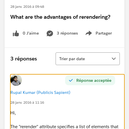
28 janv. 2016 à 09:48
What are the advantages of rerendering?
0 J’aime
3 réponses
Partager
Show menu
Tri
3 réponses
Trier par date
Réponse acceptée
Rupal Kumar (Publicis Sapient)
28 janv. 2016 à 11:16
Hi,
The "rerender" attribute specifies a list of elements that