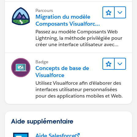
Parcours
Migration du modèle
Composants Visualforce
vers le modèle
Passez au modèle Composants Web
Composants Web
Lightning, la méthode privilégiée pour
Lightning
créer une interface utilisateur avec
Salesforce.
Badge
Concepts de base de
Visualforce
Utilisez Visualforce afin d'élaborer des
interfaces utilisateur personnalisées
pour des applications mobiles et Web.
Aide supplémentaire
Aide Salesforce