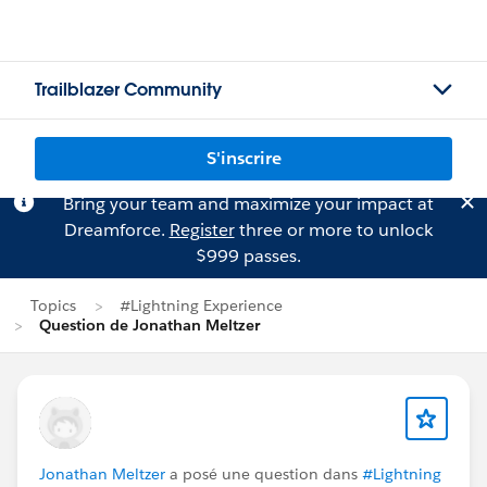
Trailblazer Community
S'inscrire
Bring your team and maximize your impact at
Dreamforce.
Register
three or more to unlock
$999 passes.
Topics
#Lightning Experience
Question de Jonathan Meltzer
Jonathan Meltzer
a posé une question dans
#Lightning