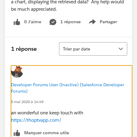
a chart, displaying the retrieved data? Any help would
be much appreciated.
0 J’aime
1 réponse
Partager
Show menu
Tri
1 réponse
Trier par date
Developer Forums User (Inactive) (Salesforce Developer
Forums)
5 mai 2020 à 14:49
an wonderful one keep touch with
https://thoptvapp.com/
Marquer comme utile