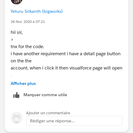
public class taskSelectClassController {
Yeturu Srikanth (bigworks)
    public List<wraptask> wraptaskList {get;
    public List<task> selectedtasks{get;set;
26 févr. 2020 à 07:21
    public taskSelectClassController(){
hii sir,
        if(wraptaskList == null) {
>
            wraptaskList = new List<wraptask
tnx for the code.
            //-- if task is custom object th
i have another requirement i have a detail page button
            //for(task a: [select AccountId,
on the the
           for(Task__c  a: [select AccountId
account, when i click it then visualforce page will open
                wraptaskList.add(new wraptas
.
            }
when enabled the checkbox then those records
        }
Afficher plus
should be assigned to that
    }
Marquer comme utile
account as child records. ( i have lookup relation in
    public void processSelected() {
custom object with
    selectedtasks = new List<task>();
account )
        for(wraptask wraptaskObj : wraptaskL
Ajouter un commentaire
can you help me on this
            if(wraptaskObj.selected == true)
Rédiger une réponse...
                selectedtasks.add(wraptaskOb
            }