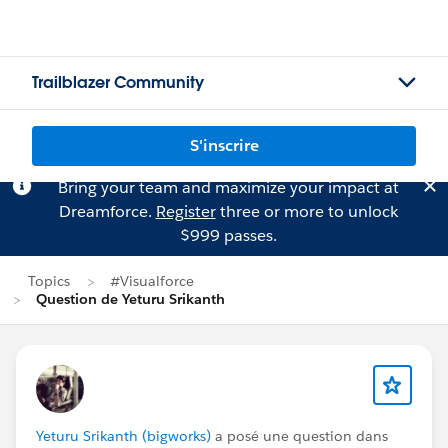
Trailblazer Community
S'inscrire
Bring your team and maximize your impact at
Dreamforce.
Register
three or more to unlock
$999 passes.
Topics
#Visualforce
Question de Yeturu Srikanth
Yeturu Srikanth (bigworks)
a posé une question dans