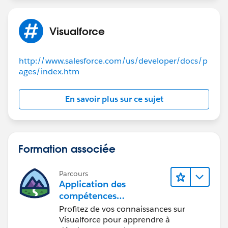
        }
    }
Visualforce
    public class wraptask {
        public task acc {get; set;}
http://www.salesforce.com/us/developer/docs/p
        public Boolean selected {get; set;} 
ages/index.htm
        public wraptask(task a) {
            acc = a;
            selected = false;
En savoir plus sur ce sujet
        }
    }
}
Formation associée
Parcours
Application des
compétences
Visualforce aux
Profitez de vos connaissances sur
composants Lightning
Visualforce pour apprendre à