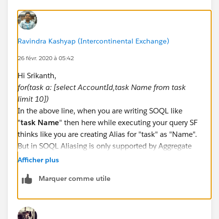
public class wraptask {
public task acc {get; set;}
public Boolean selected {get; set;}
Ravindra Kashyap (Intercontinental Exchange)
26 févr. 2020 à 05:42
public wraptask(task a) {
Hi Srikanth,
acc = a;
for(task a: [select AccountId,task Name from task
selected = false;
limit 10])
}
In the above line, when you are writing SOQL like
}
"
task Name
" then here while executing your query SF
}
thinks like you are creating Alias for "task" as "Name".
But in SOQL Aliasing is only supported by Aggregate
method/values.
Afficher plus
Just try to give the correct field name without space
Marquer comme utile
then it will work. Please try the below code and let me
know if it helps you to resolve this problem or not.