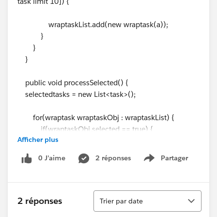
task limit 10]) {
wraptaskList.add(new wraptask(a));
}
}
}
public void processSelected() {
selectedtasks = new List<task>();
for(wraptask wraptaskObj : wraptaskList) {
if(wraptaskObj.selected == true) {
Afficher plus
selectedtasks.add(wraptaskObj.acc);
}
0 J’aime
2 réponses
Partager
Show menu
}
}
Tri
2 réponses
Trier par date