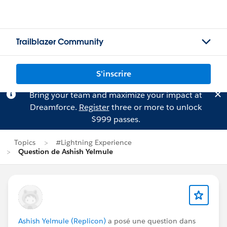
Trailblazer Community
S'inscrire
Bring your team and maximize your impact at
Dreamforce.
Register
three or more to unlock
$999 passes.
Topics
#Lightning Experience
Question de Ashish Yelmule
Ashish Yelmule (Replicon)
a posé une question dans