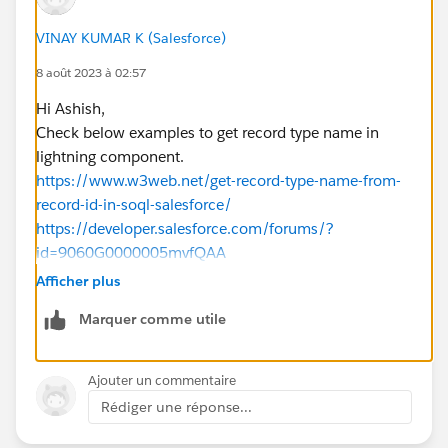
VINAY KUMAR K (Salesforce)
8 août 2023 à 02:57
Hi Ashish,
Check below examples to get record type name in
lightning component.
https://www.w3web.net/get-record-type-name-from-
record-id-in-soql-salesforce/
https://developer.salesforce.com/forums/?
id=9060G0000005mvfQAA
https://salesforce.stackexchange.com/questions/392
Afficher plus
515/get-recordtypes-name-by-recordtypeid-before-
Marquer comme utile
record-creation
Please mark as Best Answer if above information was
helpful.
Ajouter un commentaire
Thanks,
Rédiger une réponse...