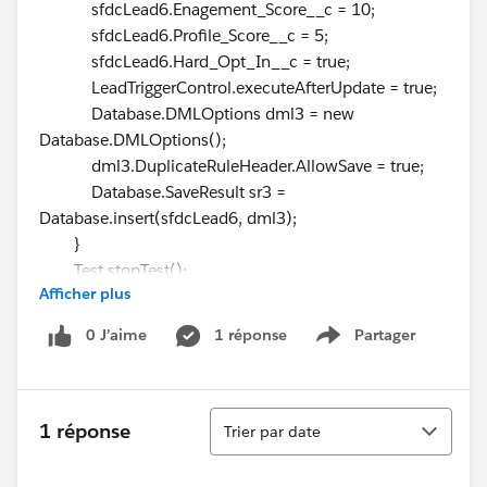
sfdcLead6.Enagement_Score__c = 10;
sfdcLead6.Profile_Score__c = 5;
sfdcLead6.Hard_Opt_In__c = true;
LeadTriggerControl.executeAfterUpdate = true;
Database.DMLOptions dml3 = new
Database.DMLOptions();
dml3.DuplicateRuleHeader.AllowSave = true;
Database.SaveResult sr3 =
Database.insert(sfdcLead6, dml3);
}
Test.stopTest();
Afficher plus
Lead[] leads =
GetLeadsByEmail(OptInOptOutScore);
0 J’aime
1 réponse
Partager
Show menu
System.assertEquals(3, leads.size(), leads.size());
for (Lead l : leads) {
system.assertEquals(true, l.Hard_Opt_In__c);
Tri
system.assertEquals(10,
1 réponse
Trier par date
l.Enagement_Score__c);
system.assertEquals(5, l.Profile_Score__c);