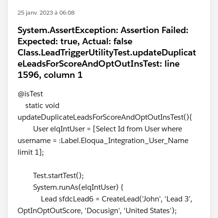
25 janv. 2023 à 06:08
System.AssertException: Assertion Failed:
Expected: true, Actual: false
Class.LeadTriggerUtilityTest.updateDuplicat
eLeadsForScoreAndOptOutInsTest: line
1596, column 1
@isTest
static void
updateDuplicateLeadsForScoreAndOptOutInsTest(){
User elqIntUser = [Select Id from User where
username = :Label.Eloqua_Integration_User_Name
limit 1];
Test.startTest();
System.runAs(elqIntUser) {
Lead sfdcLead6 = CreateLead('John', 'Lead 3',
OptInOptOutScore, 'Docusign', 'United States');