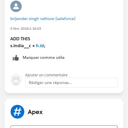
from san_francisco__c where India__c in :
mymap.keyset()];
for(san_francisco__c b: field){
brijender singh rathore (saleforce)
5 févr. 2018 à 16:03
b.Company__c=mymap.get(b.India__cid).Company_
_c;
ADD THIS
updatefield.add(b);
s.india__c =
h.id
;
Marquer comme utile
}
update updatefield;
Ajouter un commentaire
}}
Rédiger une réponse...
Apex