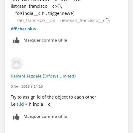
list<san_francisco__c>();
for(India__c h : trigger.new){
san_francisco__c s = new san_francisco__c();
s.Name
=
h.Name
;
Afficher plus
s.Company__c=h.Company__c;
Marquer comme utile
s.Mobile__c=h.Mobile__c;
s.Email__c=h.Email__c;
con.add(s);
Kalyani Jagdale (Infosys Limited)
}
insert con;
5 févr. 2018 à 14:16
}
Try to assign id of the object to each other
if (trigger.isupdate){
i.e
s.id
= h.India__c
map<id,India__c> mymap=trigger.newmap;
list< san_francisco__c> updatefield = new list<
Marquer comme utile
san_francisco__c>();
list< san_francisco__c> field= [select Company__c