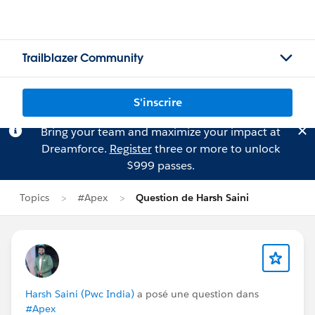
Trailblazer Community
S'inscrire
Bring your team and maximize your impact at
Dreamforce.
Register
three or more to unlock
$999 passes.
Topics
#Apex
Question de Harsh Saini
Harsh Saini (Pwc India)
a posé une question dans
#Apex