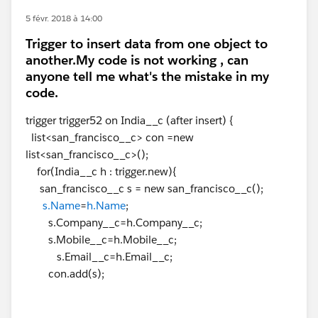
5 févr. 2018 à 14:00
Trigger to insert data from one object to
another.My code is not working , can
anyone tell me what's the mistake in my
code.
trigger trigger52 on India__c (after insert) {
list<san_francisco__c> con =new
list<san_francisco__c>();
for(India__c h : trigger.new){
san_francisco__c s = new san_francisco__c();
s.Name
=
h.Name
;
s.Company__c=h.Company__c;
s.Mobile__c=h.Mobile__c;
s.Email__c=h.Email__c;
con.add(s);