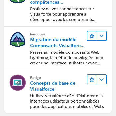
compétences
public pagereference show (){
Visualforce aux
Profitez de vos connaissances sur
usa = [select id,name form user where Group_
composants Lightning
Visualforce pour apprendre à
return null ;
développer avec les composants
}
Lightning.
}
Parcours
Migration du modèle
Use thiscode and any issue ask me ,
Composants Visualforce
Regards,
vers le modèle
Passez au modèle Composants Web
Harish.R
Composants Web
Lightning, la méthode privilégiée pour
Lightning
créer une interface utilisateur avec
Salesforce.
Badge
Concepts de base de
Visualforce
Utilisez Visualforce afin d'élaborer des
interfaces utilisateur personnalisées
pour des applications mobiles et Web.