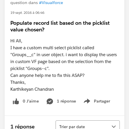
question dans
#Visualforce
19 sept. 2016 à 06:46
Populate record list based on the picklist
value chosen?
Hi All,
I have a custom multi select picklist called
"Groups__c" in user object. i want to display the users
in custom VF page based on the selection from the
picklist "Groups--c".
Can anyone help me to fix this ASAP?
Thanks,
Karthikeyan Chandran
0 J’aime
1 réponse
Partager
Show menu
Tri
1 réponse
Trier par date