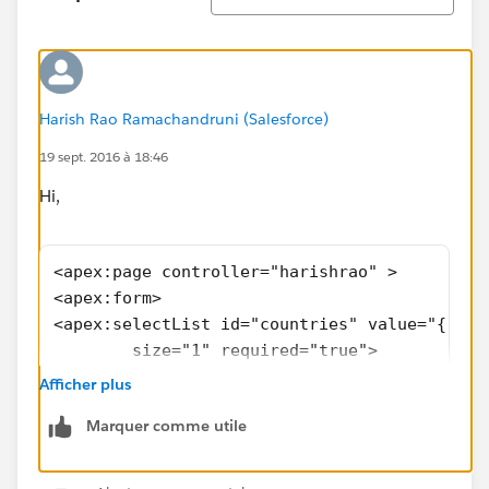
Harish Rao Ramachandruni (Salesforce)
19 sept. 2016 à 18:46
Hi,
<apex:page controller="harishrao" >
<apex:form>
<apex:selectList id="countries" value="{!Gro
        size="1" required="true">
 <apex:selectOptions value="{!countries}"/>
Afficher plus
</apex:selectList>
Marquer comme utile
<apex:commoundbutton value="show" action = "
</apex:form>
​</apex:page>