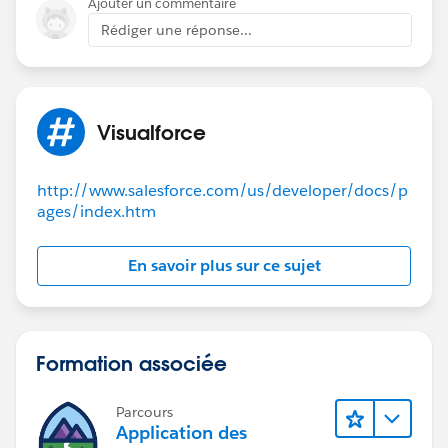
Ajouter un commentaire
Rédiger une réponse...
public class harishrao
{
Visualforce
public list<user> usa group 
public string group {get;set;}
public List<SelectOption> getCountries()
http://www.salesforce.com/us/developer/docs/p
{
ages/index.htm
  List<SelectOption> options = new List<Sele
   Schema.DescribeFieldResult fieldResult =
En savoir plus sur ce sujet
 User.Group__c.getDescribe();
   List<Schema.PicklistEntry> ple = fieldRes
   for( Schema.PicklistEntry f : ple)
   {
Formation associée
      options.add(new SelectOption(f.getLabe
   }       
Parcours
   return options;
Application des
}