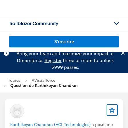
Trailblazer Community
S'inscrire
Bring your team and maximize your impact at
Dreamforce.
Register
three or more to unlock
$999 passes.
Topics
#Visualforce
Question de Karthikeyan Chandran
Karthikeyan Chandran (HCL Technologies)
a posé une