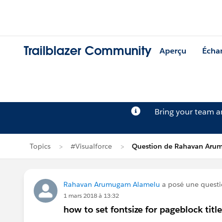
Trailblazer Community
Aperçu
Écha
Bring your team 
Topics
#Visualforce
Question de Rahavan Aru
Rahavan Arumugam Alamelu
a posé une quest
1 mars 2018 à 13:32
how to set fontsize for pageblock title