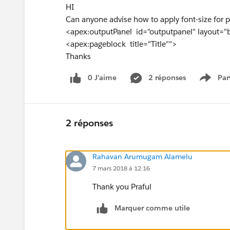
HI
Can anyone advise how to apply font-size for p
<apex:outputPanel id="outputpanel" layout="
<apex:pageblock title="Title"">
Thanks
0 J’aime
2 réponses
Par
Show 
2 réponses
Rahavan Arumugam Alamelu
7 mars 2018 à 12:16
Thank you Praful
Marquer comme utile