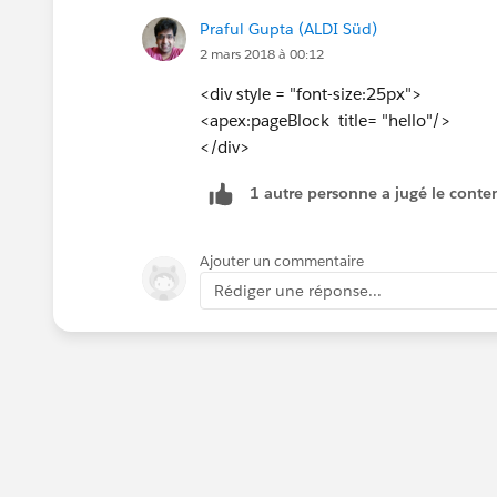
Praful Gupta (ALDI Süd)
2 mars 2018 à 00:12
<div style = "font-size:25px">
<apex:pageBlock title= "hello"/>
</div>
1 autre personne a jugé le conten
Ajouter un commentaire
Rédiger une réponse...