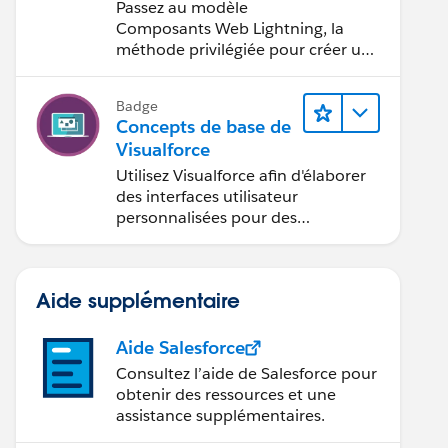
Visualforce vers le
Passez au modèle
modèle
Composants Web Lightning, la
Composants Web
méthode privilégiée pour créer une
interface utilisateur avec
Lightning
Salesforce.
Badge
Concepts de base de
Visualforce
Utilisez Visualforce afin d'élaborer
des interfaces utilisateur
personnalisées pour des
applications mobiles et Web.
Aide supplémentaire
Aide Salesforce
Consultez l’aide de Salesforce pour
obtenir des ressources et une
assistance supplémentaires.