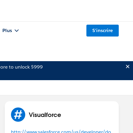
Plus
S'inscrire
ore to unlock $999
Visualforce
http://www.salesforce.com/us/developer/do