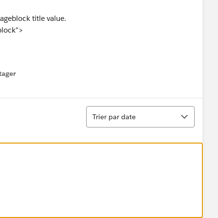
ageblock title value.
block">
tager
menu
Tri
Trier par date