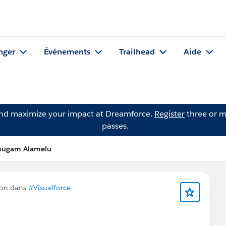
nger
Événements
Trailhead
Aide
and maximize your impact at Dreamforce.
Register
three or m
passes.
mugam Alamelu
ion dans
#Visualforce