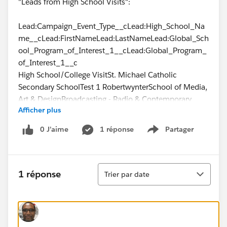
"Leads from High School Visits":
Lead:Campaign_Event_Type__cLead:High_School_Na
me__cLead:FirstNameLead:LastNameLead:Global_Sch
ool_Program_of_Interest_1__cLead:Global_Program_
of_Interest_1__c
High School/College VisitSt. Michael Catholic
Secondary SchoolTest 1 RobertwynterSchool of Media,
Art & DesignBroadcasting - Radio & Contemporary
Afficher plus
Media
0 J’aime
1 réponse
Partager
Show menu
%%[ var @Program,@url, @ColumnCredential2, @
 /tr></table>
Tri
1 réponse
Trier par date