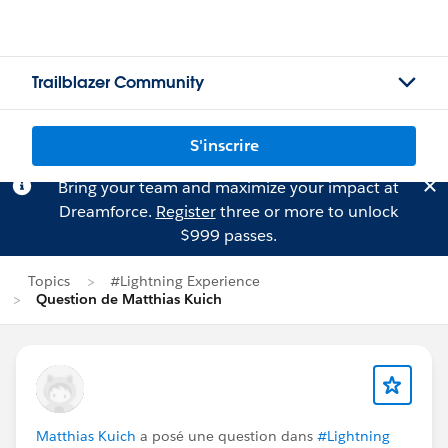
Trailblazer Community
S'inscrire
Bring your team and maximize your impact at
Dreamforce.
Register
three or more to unlock
$999 passes.
Topics
#Lightning Experience
Question de Matthias Kuich
Matthias Kuich
a posé une question dans
#Lightning