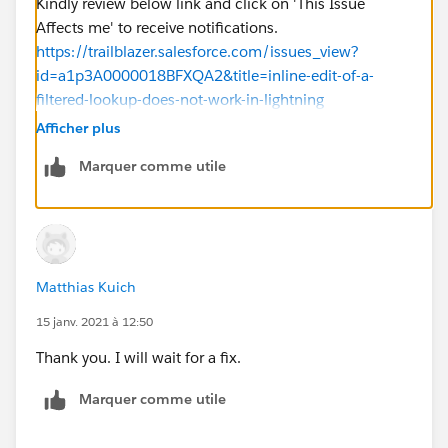
Kindly review below link and click on 'This Issue
Affects me' to receive notifications.
https://trailblazer.salesforce.com/issues_view?
id=a1p3A0000018BFXQA2&title=inline-edit-of-a-
filtered-lookup-does-not-work-in-lightning
Hope above information was helpful.
Afficher plus
Please mark as Best Answer so that it can help others
Marquer comme utile
in the future.
Thanks,
Matthias Kuich
15 janv. 2021 à 12:50
Thank you. I will wait for a fix.
Marquer comme utile