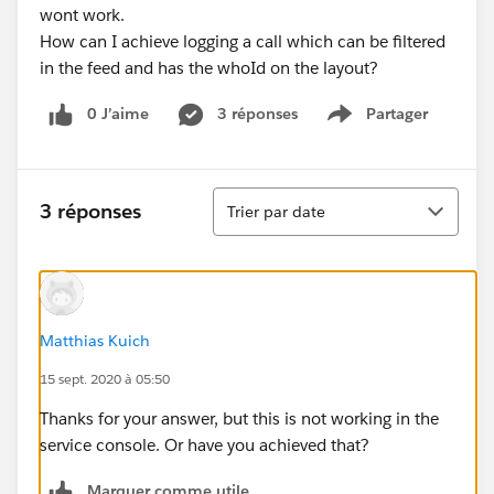
wont work.
How can I achieve logging a call which can be filtered
in the feed and has the whoId on the layout?
0 J’aime
3 réponses
Partager
Show menu
Tri
3 réponses
Trier par date
Matthias Kuich
15 sept. 2020 à 05:50
Thanks for your answer, but this is not working in the
service console. Or have you achieved that?
Marquer comme utile