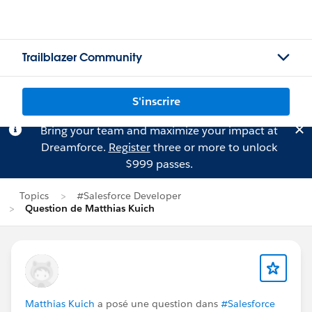
Trailblazer Community
S'inscrire
Bring your team and maximize your impact at
Dreamforce.
Register
three or more to unlock
$999 passes.
Topics
#Salesforce Developer
Question de Matthias Kuich
Matthias Kuich
a posé une question dans
#Salesforce