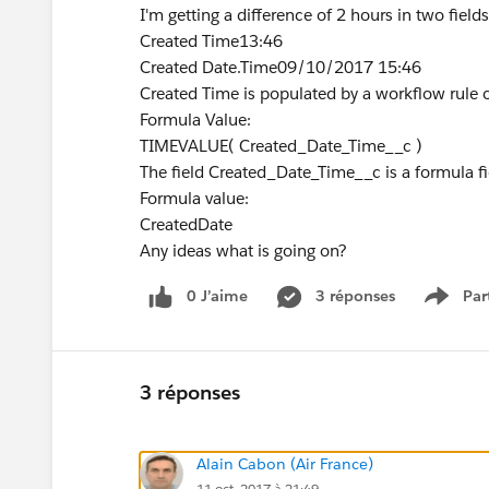
I'm getting a difference of 2 hours in two field
Created Time13:46
Created Date.Time09/10/2017 15:46
Created Time is populated by a workflow rule 
Formula Value:
TIMEVALUE( Created_Date_Time__c )
The field Created_Date_Time__c is a formula f
Formula value:
CreatedDate
Any ideas what is going on?
0 J’aime
3 réponses
Par
Show 
3 réponses
Alain Cabon (Air France)
11 oct. 2017 à 21:49