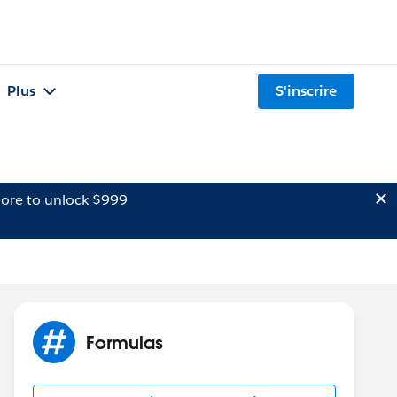
Plus
S'inscrire
ore to unlock $999
Formulas