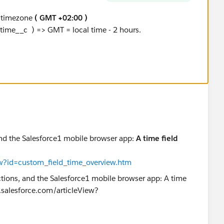
e timezone
( GMT +02:00 )
time__c ) => GMT = local time - 2 hours.
nd the Salesforce1 mobile browser app:
A time field
iew?id=custom_field_time_overview.htm