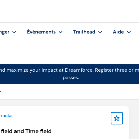
nger
Événements
Trailhead
Aide
and maximize your impact at Dreamforce.
Register
three or m
passes.
r
rmulas
field and Time field