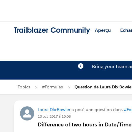
Trailblazer Community
Aperçu
Écha
Bring your team 
Topics
#Formulas
Question de Laura Dix-Bowle
Laura Dix-Bowler
a posé une question dans
#Fo
10 oct. 2017 à 10:08
Difference of two hours in Date/Time 