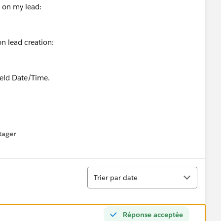
s on my lead:
on lead creation:
ield Date/Time.
tager
menu
Tri
Trier par date
Réponse acceptée