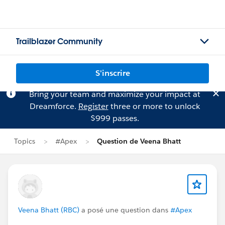
Trailblazer Community
S'inscrire
Bring your team and maximize your impact at
Dreamforce.
Register
three or more to unlock
$999 passes.
Topics
#Apex
Question de Veena Bhatt
Veena Bhatt (RBC)
a posé une question dans
#Apex