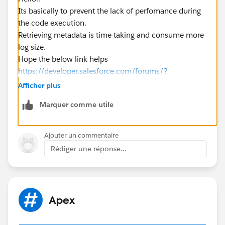
Its basically to prevent the lack of perfomance during
the code execution.
Retrieving metadata is time taking and consume more
log size.
Hope the below link helps
https://developer.salesforce.com/forums/?
id=9060G000000MV7qQAG
Afficher plus
https://developer.salesforce.com/docs/atlas.en-
Marquer comme utile
us.api_tooling.meta/api_tooling/tooling_api_objects_
validationrule.htm
FullNameType
Ajouter un commentaire
string
Rédiger une réponse...
Properties
Create, Group, Nillable.
Description
The internal name of the object. White spaces and
Apex
special characters are escaped for validity. The name
must: