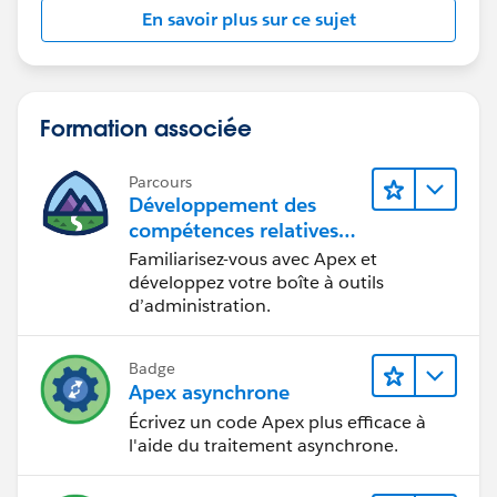
Contain characters, letters, or the underscore (_)
En savoir plus sur ce sujet
character
Must start with a letter
Can’t end with an underscore
Can't contain two consecutive underscore characters.
Formation associée
Query this field only if the query result contains no
more than one record. Otherwise, an error is
Parcours
returned. If more than one record exists, use
Développement des
multiple queries to retrieve the records. This limit
compétences relatives
protects performance.
au code Apex
Familiarisez-vous avec Apex et
développez votre boîte à outils
d’administration.
Badge
Apex asynchrone
Écrivez un code Apex plus efficace à
l'aide du traitement asynchrone.