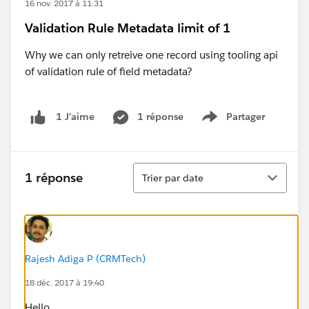
16 nov. 2017 à 11:31
Validation Rule Metadata limit of 1
Why we can only retreive one record using tooling api
of validation rule of field metadata?
1 réponse
Partager
1 J’aime
Show menu
Tri
1 réponse
Trier par date
Rajesh Adiga P (CRMTech)
18 déc. 2017 à 19:40
Hello..