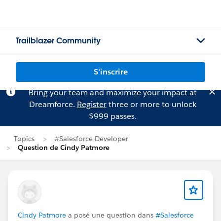
Trailblazer Community
S'inscrire
Bring your team and maximize your impact at
Dreamforce.
Register
three or more to unlock
$999 passes.
Topics
#Salesforce Developer
Question de Cindy Patmore
Cindy Patmore
a posé une question dans
#Salesforce