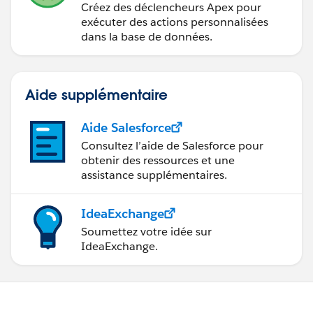
    public Opp() {
Créez des déclencheurs Apex pour
        OppList2 = Database.query(searchquer
exécuter des actions personnalisées
dans la base de données.
    }
    public void getresult() {
        searchquery = 'select name,accountid
        OppList2 = Database.query(searchquer
Aide supplémentaire
    }
}
Aide Salesforce
Consultez l’aide de Salesforce pour
Please check the below links for reference.
obtenir des ressources et une
http://salesforce.stackexchange.com/questions/8
assistance supplémentaires.
7679/custom-visualforce-picklist-value-passing-to-
controller
IdeaExchange
(
http://salesforce.stackexchange.com/questions/7
Soumettez votre idée sur
644/possible-to-pass-selected-picklist-value-to-
IdeaExchange.
controller-via-apexparam
)
http://salesforce.stackexchange.com/questions/7
644/possible-to-pass-selected-picklist-value-to-
controller-via-apexparam