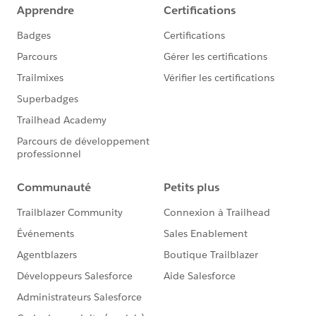
I hope it will be helpful.
BestRegards
​RahulKumar