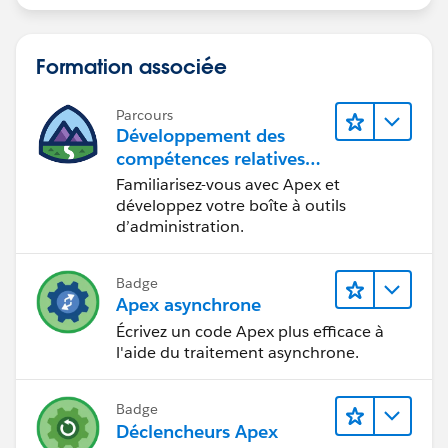
        <apex:column value="{!op2.name}"/>
        <apex:column value="{!op2.Accountid}
        <apex:column value="{!op2.CloseDate}
Formation associée
        <apex:column value="{!op2.Ownerid}"/
        <apex:column value="{!op2.Probabilit
Parcours
      </apex:pageBlockTable>
Développement des
    </apex:pageBlock>
compétences relatives
  </apex:form>
au code Apex
Familiarisez-vous avec Apex et
</apex:page>
développez votre boîte à outils
d’administration.
Controller:
Badge
public class Opp {
Apex asynchrone
    public String filter{get; set;}
Écrivez un code Apex plus efficace à
    public List < Opportunity > OppList2 {
l'aide du traitement asynchrone.
        get;
        set;
    }
Badge
    string searchquery = 'select name,accoun
Déclencheurs Apex