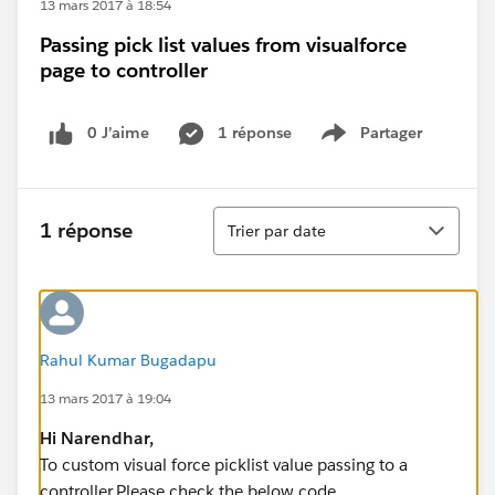
13 mars 2017 à 18:54
Passing pick list values from visualforce
page to controller
0 J’aime
1 réponse
Partager
Show menu
Tri
1 réponse
Trier par date
Rahul Kumar Bugadapu
13 mars 2017 à 19:04
Hi
Narendhar
,
To custom visual force picklist value passing to a
controller.Please check the below code.