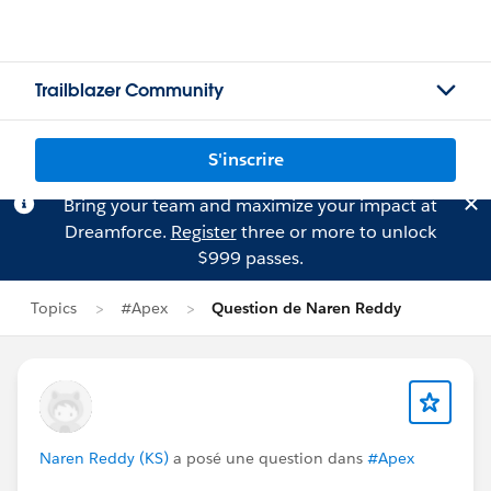
Trailblazer Community
S'inscrire
Bring your team and maximize your impact at
Dreamforce.
Register
three or more to unlock
$999 passes.
Topics
#Apex
Question de Naren Reddy
Naren Reddy (KS)
a posé une question dans
#Apex