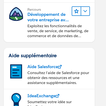
améliorer la productivité des
employés.
Parcours
Développement de
votre entreprise avec
Salesforce Foundatio
Exploitez les fonctionnalités de
ns
vente, de service, de marketing, de
commerce et de données de
Salesforce Foundations pour gérer
votre entreprise.
Aide supplémentaire
Aide Salesforce
Consultez l’aide de Salesforce pour
obtenir des ressources et une
assistance supplémentaires.
IdeaExchange
Soumettez votre idée sur