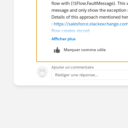
flow with {!$Flow.FaultMessage}. This 
message and only show the exception
Details of this approach mentioned he
:
https://salesforce.stackexchange.co
flow-creates-record
Hope this helps you. Please mark this a
Afficher plus
find this information useful. Thank you
Marquer comme utile
Ajouter un commentaire
Rédiger une réponse...