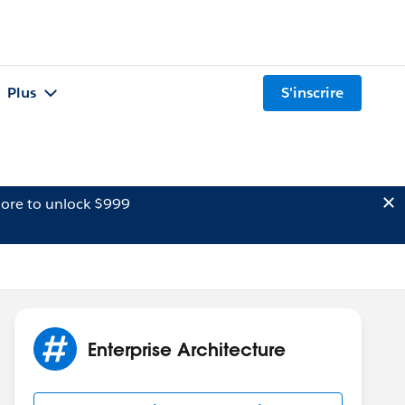
Plus
S'inscrire
ore to unlock $999
Enterprise Architecture