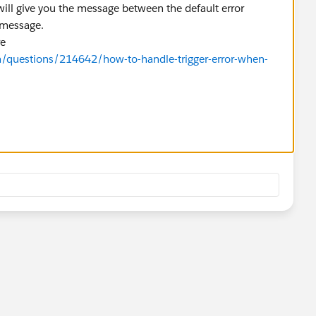
will give you the message between the default error
 message.
re
m/questions/214642/how-to-handle-trigger-error-when-
nswer as best so that others facing the same issue will