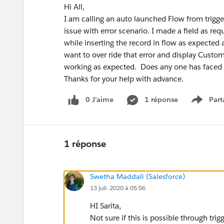
Hi All,
I am calling an auto launched Flow from trigge
issue with error scenario. I made a field as re
while inserting the record in flow as expected 
want to over ride that error and display Custom 
working as expected. Does any one has faced t
Thanks for your help with advance.
0 J’aime
1 réponse
Part
Show m
1 réponse
Swetha Maddali (Salesforce)
13 juil. 2020 à 05:56
HI Sarita,
Not sure if this is possible through tri