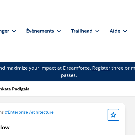
nger
Événements
Trailhead
Aide
and maximize your impact at Dreamforce.
Register
three or m
passes.
nkata Padigala
ans
#Enterprise Architecture
Flow