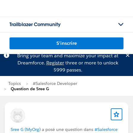
Trailblazer Community
S'inscrire
Bring your team and maximize your impact at
Dreamforce.
Register
three or more to unlock
$999 passes.
Topics
#Salesforce Developer
Question de Sree G
Sree G (MyOrg)
a posé une question dans
#Salesforce